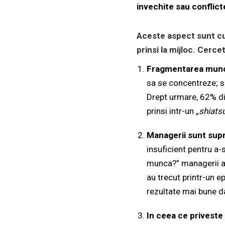
invechite sau conflict
Aceste aspect sunt cu
prinsi la mijloc. Cerc
Fragmentarea munc
sa se concentreze; su
Drept urmare, 62% din
prinsi intr-un „
shiats
Managerii sunt supra
insuficient pentru a-s
munca?” managerii au
au trecut printr-un e
rezultate mai bune d
In ceea ce priveste