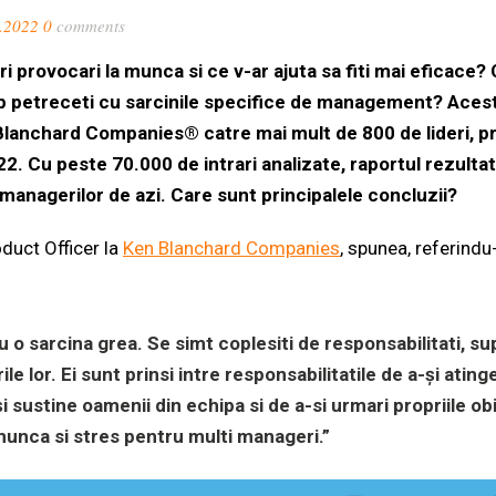
.2022
0
comments
i provocari la munca si ce v-ar ajuta sa fiti mai eficace?
p petreceti cu sarcinile specifice de management? Aces
lanchard Companies® catre mai mult de 800 de lideri, p
. Cu peste 70.000 de intrari analizate, raportul rezulta
 managerilor de azi. Care sunt principalele concluzii?
duct Officer la
Ken Blanchard Companies
, spunea, referindu
 o sarcina grea. Se simt coplesiti de responsabilitati, sup
rile lor. Ei sunt prinsi intre responsabilitatile de a-și atin
i sustine oamenii din echipa si de a-si urmari propriile ob
unca si stres pentru multi manageri.”