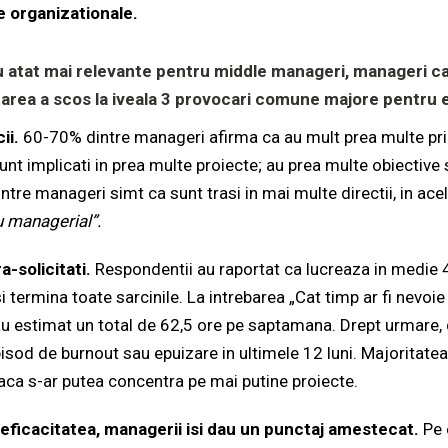
e organizationale.
 atat mai relevante pentru middle manageri, manageri ca
etarea a scos la iveala 3 provocari comune majore pentru e
ii.
60-70% dintre manageri afirma ca au mult prea multe prio
nt implicati in prea multe proiecte; au prea multe obiective s
tre manageri simt ca sunt trasi in mai multe directii, in acela
u managerial”.
-solicitati.
Respondentii au raportat ca lucreaza in medie 
i termina toate sarcinile. La intrebarea „Cat timp ar fi nevoie 
 estimat un total de 62,5 ore pe saptamana. Drept urmare, d
pisod de burnout sau epuizare in ultimele 12 luni. Majoritate
aca s-ar putea concentra pe mai putine proiecte.
 eficacitatea, managerii isi dau un punctaj amestecat.
Pe 