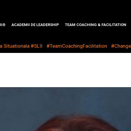
II®
ACADEMII DE LEADERSHIP
TEAM COACHING & FACILITATION
 Situationala #SLII
#TeamCoachingFacilitation
#Chang