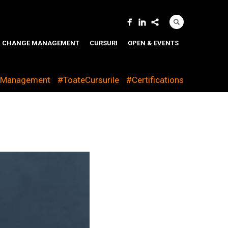
CHANGE MANAGEMENT
CURSURI
OPEN & EVENTS
eManagement
#ToateCursurile
#Certifications