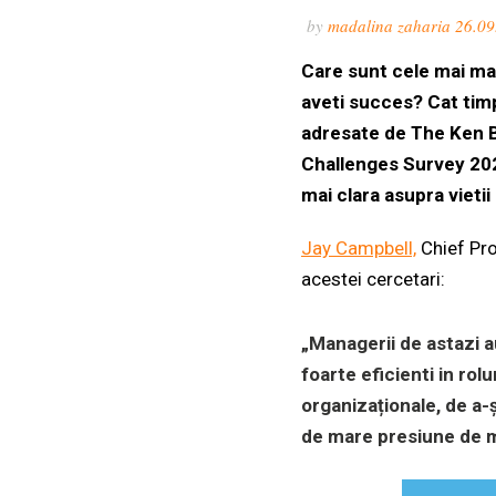
by
madalina zaharia
26.09
Care sunt cele mai mar
aveti succes? Cat tim
adresate de The Ken B
Challenges Survey 2022
mai clara asupra vietii
Jay Campbell,
Chief Pro
acestei cercetari:
„Managerii de astazi au
foarte eficienti in rolu
organizaționale, de a-ș
de mare presiune de m