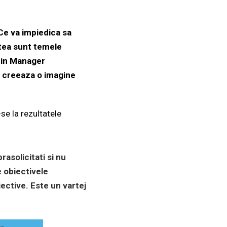
 Ce va impiedica sa
tea sunt temele
rin Manager
t creeaza o imagine
-se la rezultatele
rasolicitati si nu
ge obiectivele
iective. Este un vartej