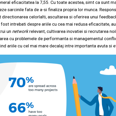
neral eficacitatea la 7,55. Cu toate acestea, simt ca sunt mai
zeze sarcinile fata de a-si finaliza propria lor munca. Respons
 directionarea celorlalti, ascultarea si oferirea unui feedback
 fost intrebati despre ariile cu cea mai redusa eficacitate, a
trui un
network
relevant, cultivarea inovatiei si recrutarea no
tarea cu problemele de performanta si managementul conflic
iind ariile cu cel mai mare decalaj intre importanta avuta si e