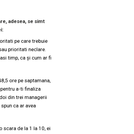
re, adesea, se simt
i:
ritati pe care trebuie
au prioritati neclare.
si timp, ca și cum ar fi
48,5 ore pe saptamana,
pentru a-ti finaliza
oi din trei managerii
a spun ca ar avea
o scara de la 1 la 10, ei