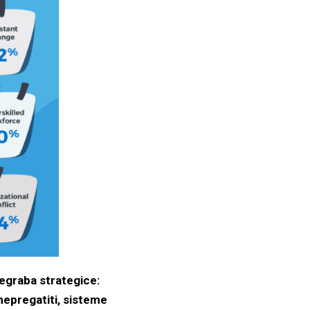
degraba strategice:
nepregatiti, sisteme