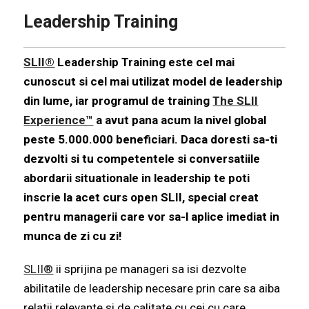
Leadership Training
SLII®
Leadership Training este cel mai
cunoscut si cel mai utilizat model de leadership
din lume, iar programul de training
The SLII
Experience™
a avut pana acum la nivel global
peste 5.000.000 beneficiari. Daca doresti sa-ti
dezvolti si tu competentele si conversatiile
abordarii situationale in leadership te poti
inscrie la acet curs open SLII, special creat
pentru managerii care vor sa-l aplice imediat in
munca de zi cu zi!
SLII®
ii sprijina pe manageri sa isi dezvolte
abilitatile de leadership necesare prin care sa aiba
relatii relevante si de calitate cu cei cu care