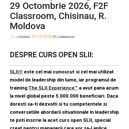
genera multe analize, exemple si
29 Octombrie 2026, F2F
invataturi.
Classroom, Chisinau, R.
Moldova
by
cristina
28.10.2026
0
comments
DESPRE CURS OPEN SLII:
SLII®
este cel mai cunoscut si cel mai utilizat
model de leadership din lume, iar programul de
training
The SLII Experience™
a avut pana acum
la nivel global peste 5.000.000 beneficiari. Daca
doresti sa-ti dezvolti si tu competentele si
conversatiile abordarii situationale in leadership
te poti inscrie la acet curs open SLII, special
creat pentru managerii care vor sa-l aplice