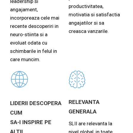
leadership si
productivitatea,
angajament,
motivatia si satisfactia
incorporeaza cele mai
angajatilor si sa
recente descoperiri in
creasca vanzarile.
neuro-stiinta si a
evoluat odata cu
schimbarile in felul in
care muncim.
RELEVANTA
LIDERII DESCOPERA
GENERALA
CUM
SA-I INSPIRE PE
SLII are relevanta la
ALTII
nivel global, in toate