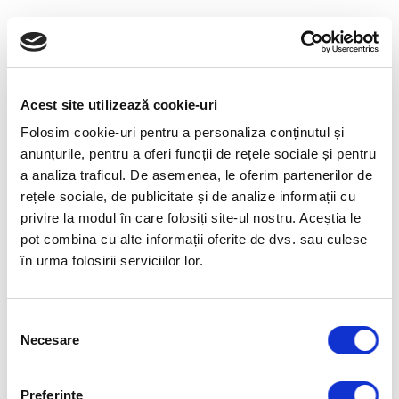
Alexandra Culicovschi, Senior Consulting
Associate Human Invest, Coach ACC
Acest site utilizează cookie-uri
CURS OPEN SLII – INSCRIERE:
Folosim cookie-uri pentru a personaliza conținutul și
anunțurile, pentru a oferi funcții de rețele sociale și pentru
Descarca si completeaza
Formularul de
a analiza traficul. De asemenea, le oferim partenerilor de
participare
la acest curs open SLII.
Trimite-l prin
rețele sociale, de publicitate și de analize informații cu
privire la modul în care folosiți site-ul nostru. Aceștia le
e-mail la adresa
sanda.moraru@humaninvest.ro
.
pot combina cu alte informații oferite de dvs. sau culese
Fee de participare: 480 EUR+TVA de participant
în urma folosirii serviciilor lor.
Selecția
Necesare
consimțământului
SLII® – CEL MAI BUN PROGRAM PENTRU O
ABORDARE SITUATIONALA IN LEADERSHIP
Preferinţe