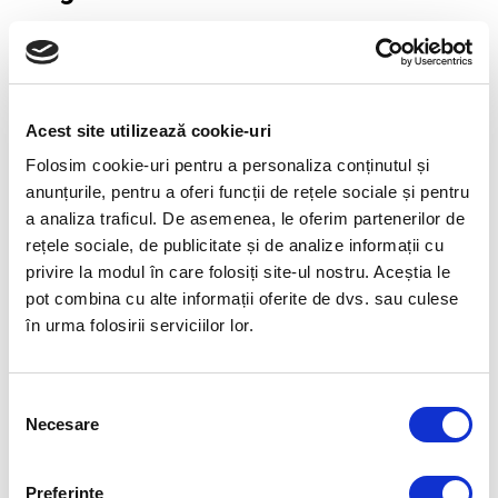
Context
Zentiva isi dorea consolidarea standardelor de
Acest site utilizează cookie-uri
leadership si intarirea echipei manageriale intr-o
Folosim cookie-uri pentru a personaliza conținutul și
organizatie cu o cultura puternic orientata catre
anunțurile, pentru a oferi funcții de rețele sociale și pentru
oameni. Conducerea companiei urmarea
a analiza traficul. De asemenea, le oferim partenerilor de
dezvoltarea unui mod comun de lucru in leadership,
rețele sociale, de publicitate și de analize informații cu
cresterea calitatii colaborarii intre managerii echipe
privire la modul în care folosiți site-ul nostru. Aceștia le
executive si crearea unui spatiu in care subiectele
pot combina cu alte informații oferite de dvs. sau culese
în urma folosirii serviciilor lor.
dificile sa poata fi discutate deschis si constructiv.
Interventie
Selecția
Necesare
consimțământului
Human Invest a proiectat si facilitat
Academia de
Leadership personalizata
, multi-modulara, „Servant
Preferinţe