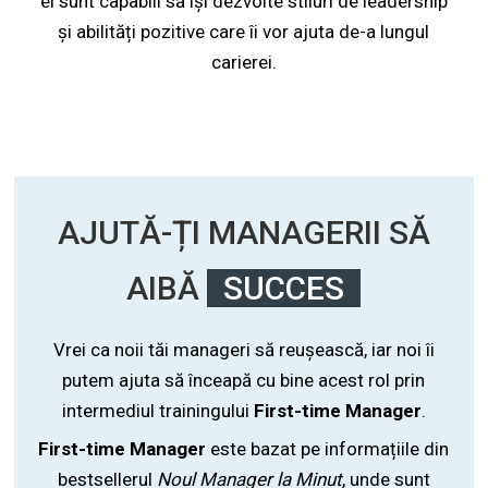
ei sunt capabili să își dezvolte stiluri de leadership
și abilități pozitive care îi vor ajuta de-a lungul
carierei.
AJUTĂ-ȚI MANAGERII SĂ
AIBĂ
SUCCES
Vrei ca noii tăi manageri să reușească, iar noi îi
putem ajuta să înceapă cu bine acest rol prin
intermediul trainingului
First-time Manager
.
First-time Manager
este bazat pe informațiile din
bestsellerul
Noul Manager la Minut
, unde sunt