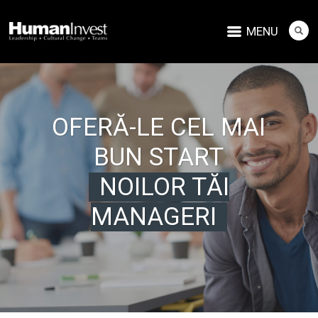
MENU
OFERĂ-LE CEL MAI
BUN START
NOILOR TĂI
MANAGERI