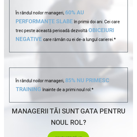
60% AU
În rândul noilor manageri,
PERFORMANȚE SLABE
în primii doi ani. Cei care
OBICEIURI
trec peste această perioadă dezvoltă
NEGATIVE
care rămân cu ei de-a lungul carierei.*
85% NU PRIMESC
În rândul noilor manageri,
TRAINING
înainte de a primi noul rol.*
MANAGERII TĂI SUNT GATA PENTRU
NOUL ROL?