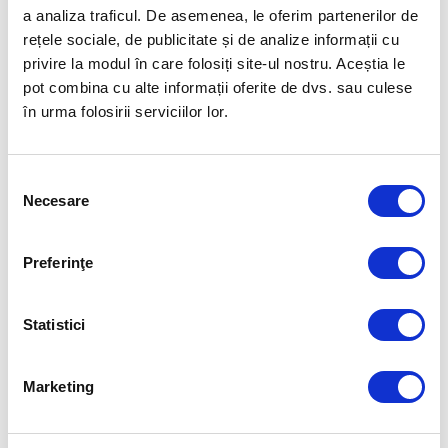
a analiza traficul. De asemenea, le oferim partenerilor de
rețele sociale, de publicitate și de analize informații cu
privire la modul în care folosiți site-ul nostru. Aceștia le
pot combina cu alte informații oferite de dvs. sau culese
în urma folosirii serviciilor lor.
Selecția
Necesare
consimțământului
Preferinţe
ESTI GATA SĂ ÎNCEPI?
Statistici
Cursul
First Time Manager
îți va ajuta managerii
să descopere instrumentele și abilitățile de care au
Marketing
nevoie pentru a-și coordona eficient echipele.