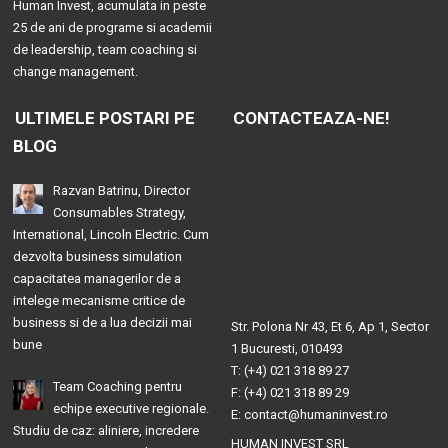
Human Invest, acumulata in peste
25 de ani de programe si academii
de leadership, team coaching si
change management.
ULTIMELE POSTARI PE
CONTACTEAZA-NE!
BLOG
Razvan Batrinu, Director
Consumables Strategy,
International, Lincoln Electric. Cum
dezvolta business simulation
capacitatea managerilor de a
intelege mecanisme critice de
business si de a lua decizii mai
Str. Polona Nr 43, Et 6, Ap 1, Sector
bune
1 Bucuresti, 010493
T: (+4) 021 318 89 27
Team Coaching pentru
F: (+4) 021 318 89 29
echipe executive regionale.
E: contact@humaninvest.ro
Studiu de caz: aliniere, incredere
HUMAN INVEST SRL