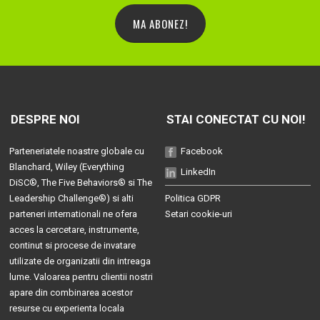
MA ABONEZ!
DESPRE NOI
STAI CONECTAT CU NOI!
Parteneriatele noastre globale cu
Facebook
Blanchard
, Wiley (
Everything
LinkedIn
DiSC®
,
The Five Behaviors®
si
The
Leadership Challenge®
) si alti
Politica GDPR
parteneri internationali ne ofera
Setari cookie-uri
acces la cercetare, instrumente,
continut si procese de invatare
utilizate de organizatii din intreaga
lume. Valoarea pentru clientii nostri
apare din combinarea acestor
resurse cu experienta locala