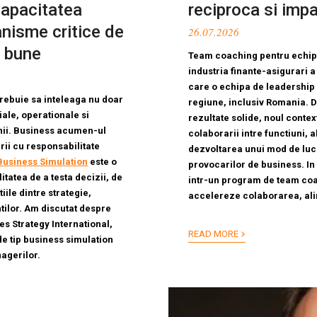
capacitatea
reciproca si impa
nisme critice de
26.07.2026
i bune
Team coaching pentru echipe
industria finante-asigurari 
care o echipa de leadership 
rebuie sa inteleaga nu doar
regiune, inclusiv Romania.
D
iale, operationale si
rezultate solide, noul conte
ii.
Business acumen-ul
colaborarii intre functiuni, a
ii cu responsabilitate
dezvoltarea unui mod de luc
Business Simulation
este o
provocarilor de business.
In
tatea de a testa decizii, de
intr-un program de team coa
iile dintre strategie,
accelereze colaborarea, alin
ntilor.
Am discutat despre
s Strategy International,
›
READ MORE
de tip business simulation
agerilor.