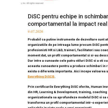
DiSC pentru echipe in schimbare
comportamental la impact real 
9.07.2026
Probabil ca putine instrumente de dezvoltare sunt a
organizatiile de pe intreaga lume precum DiSC pent
profesionisti HR si L&D, traineri, facilitatori sau coa
moment dat, un profil comportamental si si-au desco
Dar intre a cunoaste cele patru stiluri DiSC si a sti 
aceasta cunoastere pentru a produce schimbari in rel
exista o diferenta importanta. Aici incepe valoarea 
Everything DiSC®
.
Prin certificarile Everything DiSC oferite, Human Inve
din HR, Learning & Development, training, coaching 
organizationala sa aprofundeze modelul DiSC si sa 
transforma un profil comportamental intr-o experien
aplicabila in viata reala a unei organizatii.