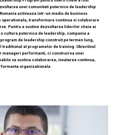
Leadership Program pentru liderii cheie a fost
ezvoltarea unei comunitati puternice de leadership
x Romania activeaza intr-un mediu de business
e operationala, transformare continua si colaborare
erse. Pentru a sustine dezvoltarea liderilor cheie ai
a o cultura puternica de leadership, compania a
n program de leadership construit pe termen lung,
traditional al programelor de training. Obiectivul
r manageri performanti, ci construirea unei
abile sa sustina colaborarea, invatarea continua,
rformanta organizationala.