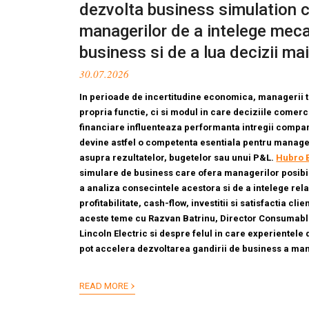
dezvolta business simulation 
managerilor de a intelege meca
business si de a lua decizii ma
30.07.2026
In perioade de incertitudine economica, managerii t
propria functie, ci si modul in care deciziile comerc
financiare influenteaza performanta intregii compan
devine astfel o competenta esentiala pentru manager
asupra rezultatelor, bugetelor sau unui P&L.
Hubro 
simulare de business care ofera managerilor posibili
a analiza consecintele acestora si de a intelege relat
profitabilitate, cash-flow, investitii si satisfactia clie
aceste teme cu Razvan Batrinu, Director Consumable
Lincoln Electric
si despre felul in care experientele 
pot accelera dezvoltarea gandirii de business a man
›
READ MORE