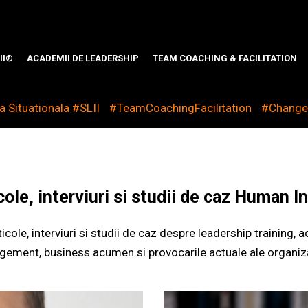
II®
ACADEMII DE LEADERSHIP
TEAM COACHING & FACILITATION
 Situationala #SLII
#TeamCoachingFacilitation
#Chang
cole, interviuri si studii de caz Human I
cole, interviuri si studii de caz despre leadership training,
ement, business acumen si provocarile actuale ale organizat