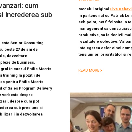
vanzari: cum
Modelul original
Five Behav
si increderea sub
in parteneriat cu Patrick Len
echipelor, pot fi folosite in
management sa construiasca 
productive, sa ia decizii mai
rezultatele colective. Valoa
l este Senior Consulting
intelegerea celor cinci comp
cu peste 27 de ani de
tensiunilor, prioritatilor si r
ala, dezvoltare
plexe de business.
›
gral in cadrul Philip Morris
READ MORE
i training la pozitii de
es pentru Philip Morris
d of Sales Program Delivery
re vorbeste despre
nzari, despre cum pot
rederea sub presiune si
abilizarii in dezvoltarea