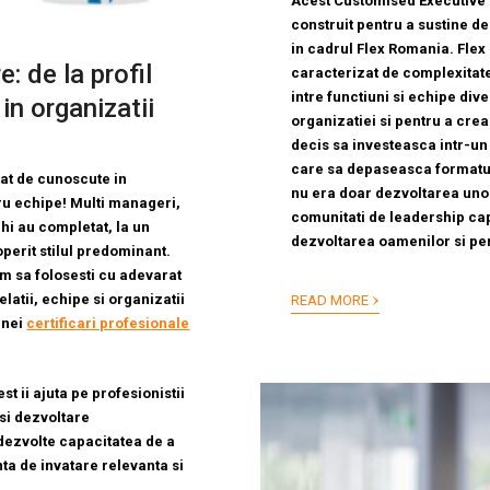
Acest Customised Executive 
construit pentru a sustine d
in cadrul Flex Romania. Fle
: de la profil
caracterizat de complexitat
intre functiuni si echipe div
in organizatii
organizatiei si pentru a cre
decis sa investeasca intr-u
care sa depaseasca formatul 
tat de cunoscute in
nu era doar dezvoltarea uno
ru echipe! Multi manageri,
comunitati de leadership cap
chi au completat, la un
dezvoltarea oamenilor si pe
perit stilul predominant.
cum sa folosesti cu adevarat
›
atii, echipe si organizatii
READ MORE
unei
certificari profesionale
st ii ajuta pe profesionistii
si dezvoltare
dezvolte capacitatea de a
ta de invatare relevanta si