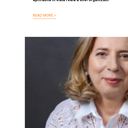
›
READ MORE