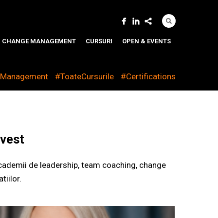
CHANGE MANAGEMENT
CURSURI
OPEN & EVENTS
eManagement
#ToateCursurile
#Certifications
nvest
 academii de leadership, team coaching, change
iilor.