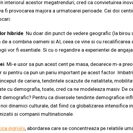
. In interiorul acestor megatrenduri, cred ca convietuirea inov
 va fi provocarea majora a urmatoarei perioade. Cei doi centi
cari:
or hibride
. Nu doar din punct de vedere geografic (la birou 
 de a combina oameni si AI, ceea ce vine si cu recalificarea 
gii vor fi esentiale. Si cu o regandire a experientei de angaja
ei
. Mi-e usor sa pun acest cent pe masa, deoarece m-a preoc
 si pentru ca pun un pariu important pe acest factor. Imbatri
 inceput de cariera, tendintele scazute de natalitate, mobilita
ate cu demografia, toate, cred ca ne modeleaza masiv. De 
xt demografic? Pentru ca diversele tendinte demografice inf
noi dinamici culturale, dat fiind ca globalizarea intensifica in
anizatii si companii multinationale.
ica ingrijirii
, abordarea care se concentreaza pe relatiile um