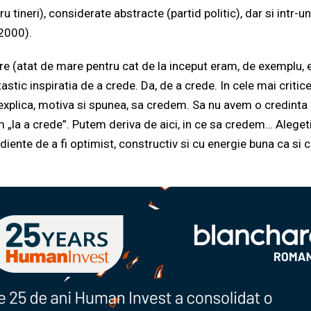
u tineri), considerate abstracte (partid politic), dar si intr-
 2000).
re (atat de mare pentru cat de la inceput eram, de exemplu, 
tastic inspiratia de a crede. Da, de a crede. In cele mai critic
, explica, motiva si spunea, sa credem. Sa nu avem o credinta
 „la a crede”. Putem deriva de aici, in ce sa credem… Alegeti
rediente de a fi optimist, constructiv si cu energie buna ca s