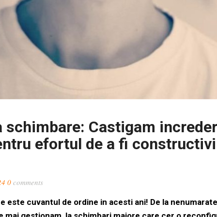
a schimbare: Castigam increder
tru efortul de a fi constructiv
24
0
comments
e este cuvantul de ordine in acesti ani! De la nenumarat
 le mai gestionam, la schimbari majore care cer o reconfig