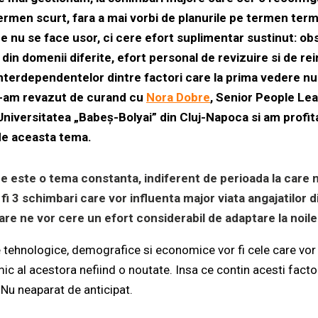
 termen scurt, fara a mai vorbi de planurile pe termen ter
 nu se face usor, ci cere efort suplimentar sustinut: obs
in domenii diferite, efort personal de revizuire si de rein
nterdependentelor dintre factori care la prima vedere nu
 M-am revazut de curand cu
Nora Dobre
, Senior People L
niversitatea „Babeș-Bolyai” din Cluj-Napoca si am profita
 de aceasta tema.
 este o tema constanta, indiferent de perioada la care n
fi 3 schimbari care vor influenta major viata angajatilor di
care ne vor cere un efort considerabil de adaptare la noile 
tehnologice, demografice si economice vor fi cele care vor 
ic al acestora nefiind o noutate. Insa ce contin acesti facto
 Nu neaparat de anticipat.