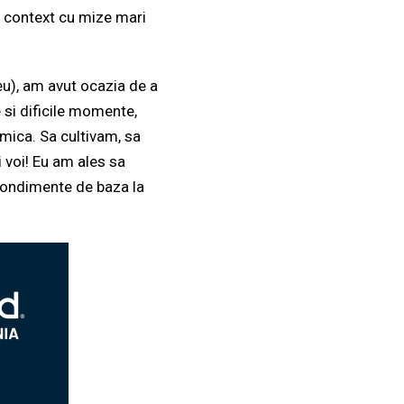
un context cu mize mari
eu), am avut ocazia de a
e si dificile momente,
 mica. Sa cultivam, sa
 voi! Eu am ales sa
i condimente de baza la