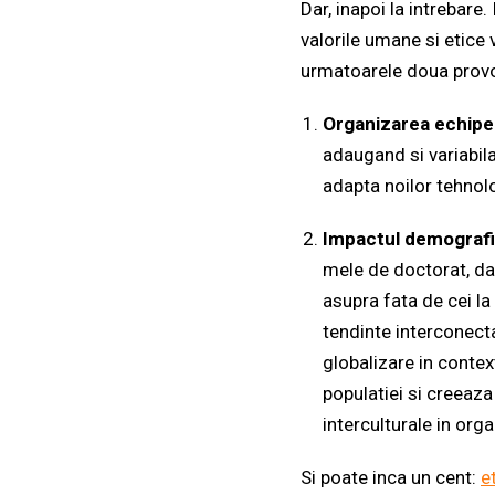
Dar, inapoi la intrebare
valorile umane si etice
urmatoarele doua provo
Organizarea echipel
adaugand si variabila
adapta noilor tehnolo
Impactul demografi
mele de doctorat, dar
asupra fata de cei la
tendinte interconect
globalizare in conte
populatiei si creeaza 
interculturale in org
Si poate inca un cent:
et