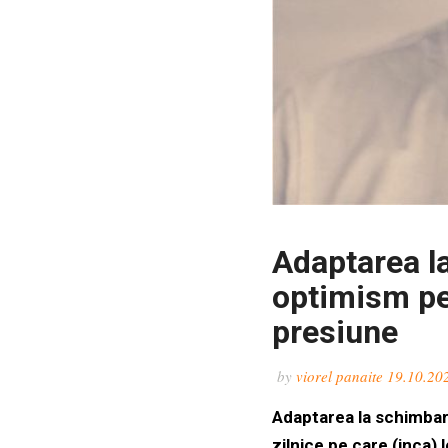
Adaptarea l
optimism pen
presiune
by
viorel panaite
19.10.20
Adaptarea la schimbar
zilnice pe care (inca)