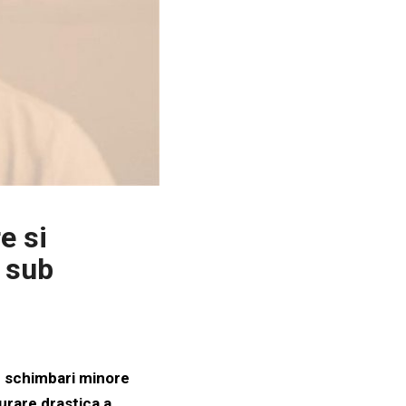
e si
i sub
e schimbari minore
urare drastica a