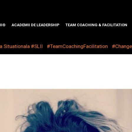
II®
ACADEMII DE LEADERSHIP
TEAM COACHING & FACILITATION
 Situationala #SLII
#TeamCoachingFacilitation
#Chang