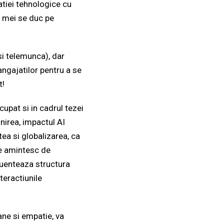
atiei tehnologice cu
i mei se duc pe
si telemunca), dar
angajatilor pentru a se
t!
upat si in cadrul tezei
nirea, impactul AI
tea si globalizarea, ca
ce amintesc de
luenteaza structura
teractiunile
ane si empatie, va