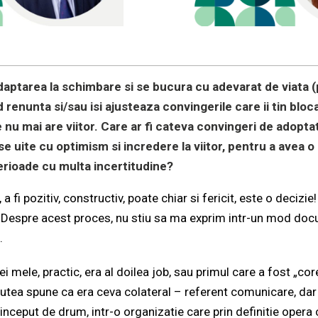
daptarea la schimbare si se bucura cu adevarat de viata (
renunta si/sau isi ajusteaza convingerile care ii tin bloca
e nu mai are viitor. Care ar fi cateva convingeri de adoptat
se uite cu optimism si incredere la viitor, pentru a avea o
erioade cu multa incertitudine?
a fi pozitiv, constructiv, poate chiar si fericit, este o decizie! 
 Despre acest proces, nu stiu sa ma exprim intr-un mod docu
.
ei mele, practic, era al doilea job, sau primul care a fost „cor
utea spune ca era ceva colateral – referent comunicare, dar d
 inceput de drum, intr-o organizatie care prin definitie opera