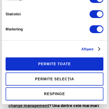
Statistici
Marketing
Change Management in
Afişare
organizatii cu rezistenta la
schimbare – studiu de caz
PERMITE TOATE
Human Invest
PERMITE SELECȚIA
by
viorel panaite
20.07.2025
2
comments
Program de training sau mai intai reconstruirea
RESPINGE
apetitului organizatiei pentru leadership prin
change management
?
Una dintre cele mai mari