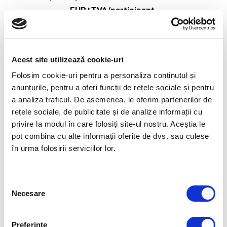
EUR+TVA/participant.
Optionale, dupa program: individual coaching
(200 Eur+TVA/ora), team-coaching (350
Acest site utilizează cookie-uri
Eur+TVA/ora).
Folosim cookie-uri pentru a personaliza conținutul și
anunțurile, pentru a oferi funcții de rețele sociale și pentru
a analiza traficul. De asemenea, le oferim partenerilor de
rețele sociale, de publicitate și de analize informații cu
privire la modul în care folosiți site-ul nostru. Aceștia le
pot combina cu alte informații oferite de dvs. sau culese
în urma folosirii serviciilor lor.
Selecția
Necesare
consimțământului
Preferinţe