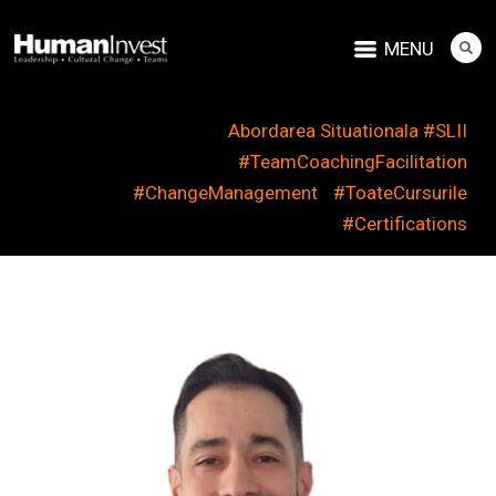
MENU
Abordarea Situationala #SLII
#TeamCoachingFacilitation
#ChangeManagement
#ToateCursurile
#Certifications