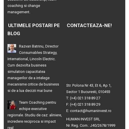
coaching si change
management.
ULTIMELE POSTARI PE
CONTACTEAZA-NE!
BLOG
Razvan Batrinu, Director
Consumables Strategy,
International, Lincoln Electric.
Cum dezvolta business
simulation capacitatea
managerilor de a intelege
mecanisme critice de business
Str. Polona Nr 43, Et 6, Ap 1,
si de a lua decizii mai bune
Sector 1 Bucuresti, 010493
T: (+4) 021 318 89 27
Team Coaching pentru
F: (+4) 021 318 89 29
echipe executive
E: contact@humaninvest.ro
regionale. Studiu de caz: aliniere,
HUMAN INVEST SRL
incredere reciproca si impact
Nr. Reg. Com.: J40/2678/1999
real