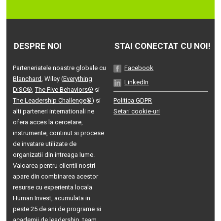
DESPRE NOI
STAI CONECTAT CU NOI!
Parteneriatele noastre globale cu
Facebook
Blanchard
, Wiley (
Everything
LinkedIn
DiSC®
,
The Five Behaviors®
si
The Leadership Challenge®
) si
Politica GDPR
alti parteneri internationali ne
Setari cookie-uri
ofera acces la cercetare,
instrumente, continut si procese
de invatare utilizate de
organizatii din intreaga lume.
Valoarea pentru clientii nostri
apare din combinarea acestor
resurse cu experienta locala
Human Invest, acumulata in
peste 25 de ani de programe si
academii de leadership, team