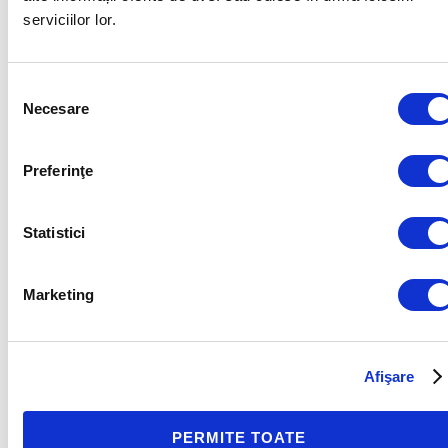
serviciilor lor.
MOTIVATIA OPTIMA DETERMINA
CRESTEREA NIVELULUI DE
Selecția
Necesare
consimțământului
WELLBEING: FUNDAMENTAREA
STIINTIFICA
Preferinţe
Statistici
Marketing
Afişare
PERMITE TOATE