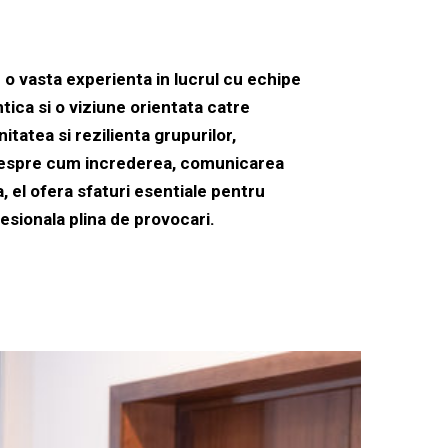
 o vasta experienta in lucrul cu echipe
ntica si o viziune orientata catre
tatea si rezilienta grupurilor,
e despre cum increderea, comunicarea
, el ofera sfaturi esentiale pentru
esionala plina de provocari.