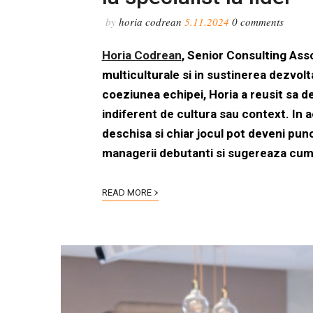
by
horia codrean
5.11.2024
0
comments
Horia Codrean
, Senior Consulting Ass
multiculturale si in sustinerea dezvolta
coeziunea echipei, Horia a reusit sa de
indiferent de cultura sau context. In
deschisa si chiar jocul pot deveni punc
managerii debutanti si sugereaza cum p
›
READ MORE