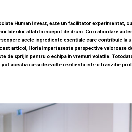
ociate Human Invest, este un facilitator experimentat, cu
rii liderilor aflati la inceput de drum. Cu o abordare aute
scopere acele ingrediente esentiale care contribuie la uni
 acest articol, Horia impartaseste perspective valoroas
te de sprijin pentru o echipa in vremuri volatile. Totodata
ot acestia sa-si dezvolte rezilienta intr-o tranzitie prof