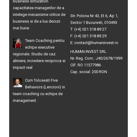
business simulation
capacitatea managerilor de a
intelege mecanisme critice de
Str. Polona Nr 43, Et 6, Ap 1,
business si de a lua decizii
Sector 1 Bucuresti, 010493
mai bune
T: (+4) 021 318 89 27
F: (+4) 021 318 89 29
Team Coaching pentru
E: contact@humaninvest.ro
echipe executive
HUMAN INVEST SRL
regionale. Studiu de caz:
Nr. Reg. Com.: J40/2678/1999
aliniere, incredere reciproca si
CIF: RO 11577986
impact real
Cap. social: 200 RON
Cum folosesti Five
Behaviors (Lencioni) in
team coaching cu echipe de
management