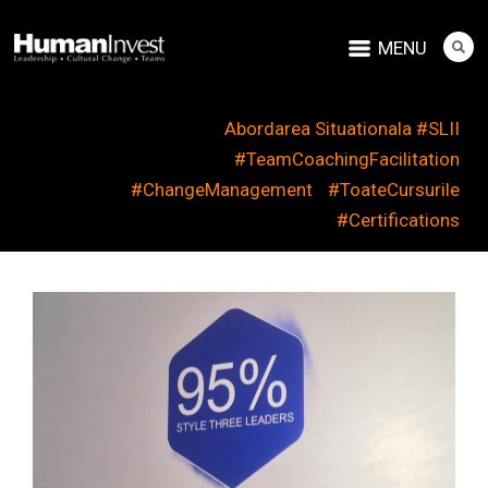
MENU
Abordarea Situationala #SLII
#TeamCoachingFacilitation
#ChangeManagement
#ToateCursurile
#Certifications