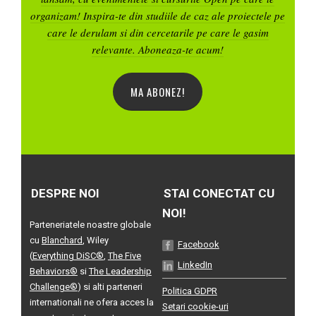
organizam! Inspira-te din studiile de caz ale proiectele pe
care le derulam si din cercetarile pe care le gasim
relevante. Aboneaza-te acum!
MA ABONEZ!
DESPRE NOI
STAI CONECTAT CU
NOI!
Parteneriatele noastre globale
cu
Blanchard
, Wiley
Facebook
(
Everything DiSC®
,
The Five
LinkedIn
Behaviors®
si
The Leadership
Challenge®
) si alti parteneri
Politica GDPR
internationali ne ofera acces la
Setari cookie-uri