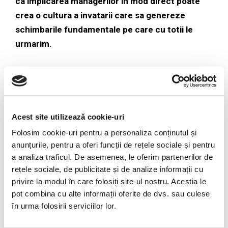
ca implicarea managerilor in mod direct poate
crea o cultura a invatarii care sa genereze
schimbarile fundamentale pe care cu totii le
urmarim.
POST TAGS
SHARE
Acest site utilizează cookie-uri
BLANCHARD SUMMIT 2017
Folosim cookie-uri pentru a personaliza conținutul și
FACEBOOK
IULIAN OLARIU
anunțurile, pentru a oferi funcții de rețele sociale și pentru
SLII®
a analiza traficul. De asemenea, le oferim partenerilor de
rețele sociale, de publicitate și de analize informații cu
THE SLII EXPERIENCETM
privire la modul în care folosiți site-ul nostru. Aceștia le
pot combina cu alte informații oferite de dvs. sau culese
în urma folosirii serviciilor lor.