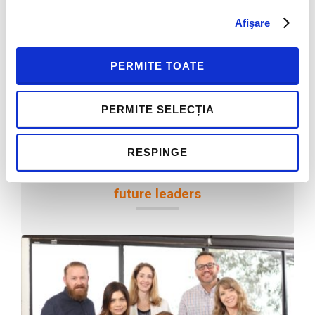
Afişare
PERMITE TOATE
PERMITE SELECȚIA
Poveste de Succes Wirtek: Academie
RESPINGE
de Leadership – Develop existing and
future leaders