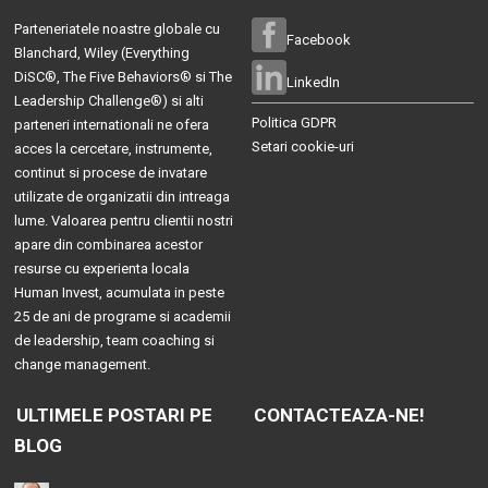
Parteneriatele noastre globale cu
Facebook
Blanchard
, Wiley (
Everything
DiSC®
,
The Five Behaviors®
si
The
LinkedIn
Leadership Challenge®
) si alti
Politica GDPR
parteneri internationali ne ofera
Setari cookie-uri
acces la cercetare, instrumente,
continut si procese de invatare
utilizate de organizatii din intreaga
lume. Valoarea pentru clientii nostri
apare din combinarea acestor
resurse cu experienta locala
Human Invest, acumulata in peste
25 de ani de programe si academii
de leadership, team coaching si
change management.
ULTIMELE POSTARI PE
CONTACTEAZA-NE!
BLOG