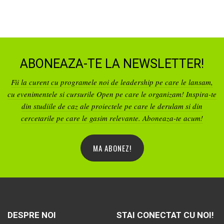
ABONEAZA-TE LA NEWSLETTER!
Fii la curent cu programele noi de leadership pe care le lansam,
cu evenimentele si cursurile Open pe care le organizam! Inspira-te
din studiile de caz ale proiectele pe care le derulam si din
cercetarile pe care le gasim relevante. Aboneaza-te acum!
MA ABONEZ!
DESPRE NOI
STAI CONECTAT CU NOI!