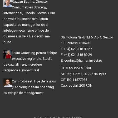
Razvan Batrinu, Director
Consumables Strategy,
International, Lincoln Electric. Cum
dezvolta business simulation
capacitatea managerilor de a
intelege mecanisme critice de
business si de a lua decizii mai
Str. Polona Nr 43, Et 6, Ap 1, Sector
bune
1 Bucuresti, 010493
T: (+4) 021 318 89 27
Team Coaching pentru echipe
F: (+4) 021 318 89 29
executive regionale. Studiu
E: contact@humaninvest.ro
de caz: aliniere, incredere
HUMAN INVEST SRL
reciproca si impact real
Nr. Reg. Com.: J40/2678/1999
CIF: RO 11577986
Cum folosesti Five Behaviors
Cap. social: 200 RON
(Lencioni) in team coaching
cu echipe de management
© COPYRIGHT HUMAN INVEST