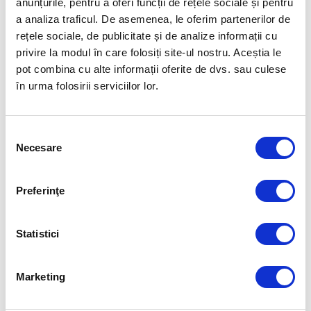
anunțurile, pentru a oferi funcții de rețele sociale și pentru
a analiza traficul. De asemenea, le oferim partenerilor de
rețele sociale, de publicitate și de analize informații cu
privire la modul în care folosiți site-ul nostru. Aceștia le
pot combina cu alte informații oferite de dvs. sau culese
în urma folosirii serviciilor lor.
Selecția
Necesare
consimțământului
Poveste de succes: Program de
dezvoltare pentru echipa de
Preferinţe
management Eberspaecher Controls
Statistici
Marketing