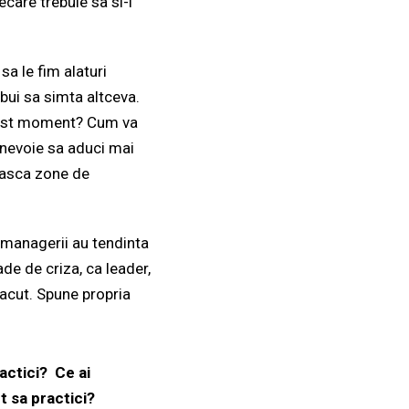
ecare trebuie sa si-l
sa le fim alaturi
ebui sa simta altceva.
acest moment? Cum va
i nevoie sa aduci mai
uiasca zone de
 managerii au tendinta
ade de criza, ca leader,
facut. Spune propria
actici? Ce ai
t sa practici?