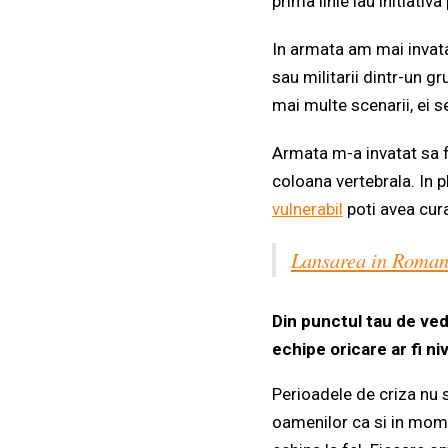
prima linie iau initiativ
In armata am mai invata
sau militarii dintr-un gr
mai multe scenarii, ei s
Armata m-a invatat sa f
coloana vertebrala. In p
vulnerabil
poti avea cura
Lansarea in Roman
Din punctul tau de vede
echipe oricare ar fi ni
Perioadele de criza nu s
oamenilor ca si in mome