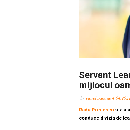
Servant Lea
mijlocul oam
by
viorel panaite
4.04.202
Radu Predescu
s-a al
conduce divizia de lea