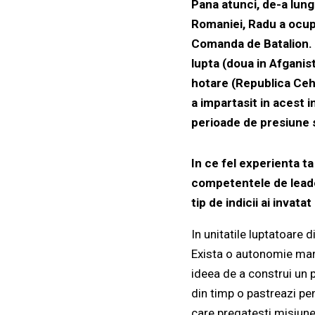
Pana atunci, de-a lung
Romaniei, Radu a ocupa
Comanda de Batalion. A
lupta (doua in Afganist
hotare (Republica Ceha
a impartasit in acest 
perioade de presiune 
In ce fel experienta ta
competentele de leader
tip de indicii ai invat
In unitatile luptatoare
Exista o autonomie mare
ideea de a construi un p
din timp o pastreazi pen
care pregatesti misiune