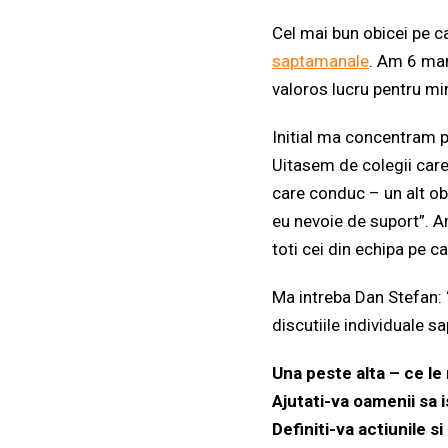
Cel mai bun obicei pe c
saptamanale
. Am 6 man
valoros lucru pentru min
Initial ma concentram p
Uitasem de colegii care
care conduc – un alt obi
eu nevoie de suport”. A
toti cei din echipa pe c
Ma intreba Dan Stefan: “D
discutiile individuale s
Una peste alta – ce l
Ajutati-va oamenii sa is
Definiti-va actiunile s