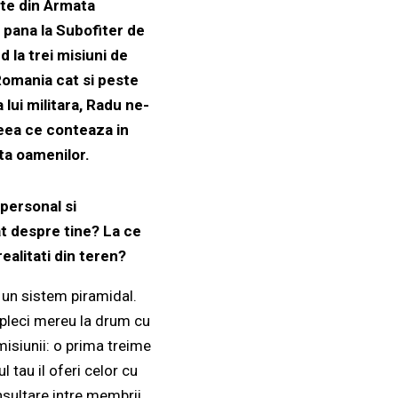
nte din Armata
 pana la Subofiter de
 la trei misiuni de
 Romania cat si peste
lui militara, Radu ne-
ceea ce conteaza in
ta oamenilor.
 personal si
t despre tine? La ce
realitati din teren?
 un sistem piramidal.
 pleci mereu la drum cu
misiunii: o prima treime
 tau il oferi celor cu
nsultare intre membrii