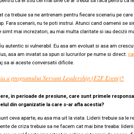
a pentru ca ei stiu cel mai bine ce ar trebui sa faca pentru ca 
t ca trebuie sa ne antrenam pentru fiecare scenariu pe care
up. Fara scenarii, nu te poti instrui. Atunci cand oamenii se s
e simt mai increzatori, au mai multa claritate si iau decizii m
iu autentic si vulnerabil. Eu asa am evoluat si asa am crescu
lus, asa am invatat sa spun si lucrurilor pe nume si direct:
ca
j sa ai aceste conversatii dificile.
ia a programului Servant Leadership (F2F Event)*
re, in perioade de presiune, care sunt primele responsabil
velul din organizatie la care s-ar afla acestia?
unt ceva aparte, eu asa ma uit la viata. Liderii trebuie sa le
nte de criza trebuie sa ne facem cat mai bine treaba: liderii