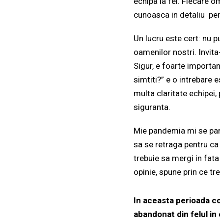
echipa la fel. Fiecare o
cunoasca in detaliu pen
Un lucru este cert: nu p
oamenilor nostri. Invita
Sigur, e foarte import
simtiti?” e o intrebare 
multa claritate echipei,
siguranta.
Mie pandemia mi se pare
sa se retraga pentru ca 
trebuie sa mergi in fata
opinie, spune prin ce tre
In aceasta perioada co
abandonat din felul in