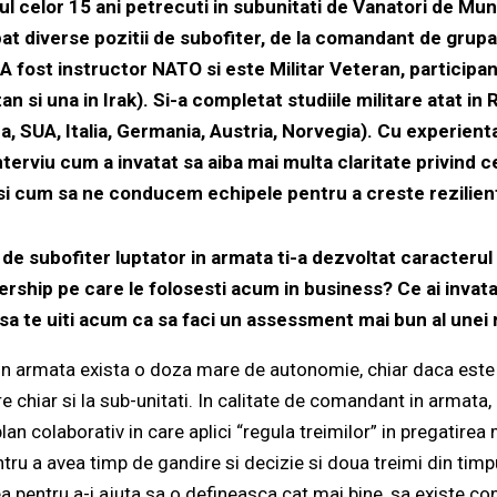
ul celor 15 ani petrecuti in subunitati de Vanatori de Mu
t diverse pozitii de subofiter, de la comandant de grupa
 fost instructor NATO si este Militar Veteran, participand
an si una in Irak). Si-a completat studiile militare atat in
, SUA, Italia, Germania, Austria, Norvegia).
Cu experienta 
interviu cum a invatat sa aiba mai multa claritate privind 
si cum sa ne conducem echipele pentru a creste rezilien
 de subofiter luptator in armata ti-a dezvoltat caracterul
ship pe care le folosesti acum in business? Ce ai invata
at sa te uiti acum ca sa faci un assessment mai bun al unei 
 din armata exista o doza mare de autonomie, chiar daca este
 chiar si la sub-unitati. In calitate de comandant in armata,
lan colaborativ in care aplici “regula treimilor” in pregatirea 
tru a avea timp de gandire si decizie si doua treimi din timpul
a pentru a-i ajuta sa o defineasca cat mai bine, sa existe co