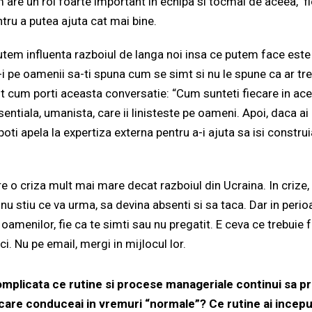
m are un rol foarte important in echipa si tocmai de aceea, fi
tru a putea ajuta cat mai bine.
utem influenta razboiul de langa noi insa ce putem face este 
-i pe oamenii sa-ti spuna cum se simt si nu le spune ca ar tr
ant cum porti aceasta conversatie: “Cum sunteti fiecare in 
esentiala, umanista, care ii linisteste pe oameni. Apoi, daca a
 poti apela la expertiza externa pentru a-i ajuta sa isi constr
 o criza mult mai mare decat razboiul din Ucraina. In crize,
nu stiu ce va urma, sa devina absenti si sa taca. Dar in perio
 oamenilor, fie ca te simti sau nu pregatit. E ceva ce trebuie 
ci. Nu pe email, mergi in mijlocul lor.
mplicata ce rutine si procese manageriale continui sa pr
 care conduceai in vremuri “normale”? Ce rutine ai incepu