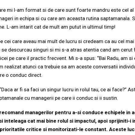
are mi l-am format si de care sunt foarte mandru este cel al
ageri in echipa si cu care am aceasta rutina saptamanala. S
e. L-am intarit cat de mult am putut in ultimul timp!
e cei care aveau mai mult de lucru si credeam ca au cel mai 
 se descurcau singuri si mi s-a atras atentia cand am cerut 
cei pe care il practic frecvent. Mi s-a spus: “Bai Radu, am si 
m realizat atunci ca trebuie sa am aceste conversatii indivi
are o conduc direct.
aca ar fi sa faci un singur lucru in rolul tau, ce ai face?” As
aptamanale cu managerii pe care ii conduc si ii sustin.
e recomand managerilor pentru a-si conduce echipele in a
i inteleaga cat mai bine rolul si impactul, apoi sprijiniti-i 
i prioritatile critice si monitorizati-le constant. Aceste lu