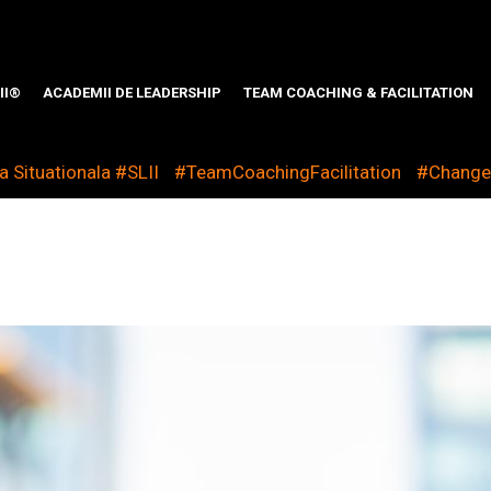
II®
ACADEMII DE LEADERSHIP
TEAM COACHING & FACILITATION
 Situationala #SLII
#TeamCoachingFacilitation
#Chang