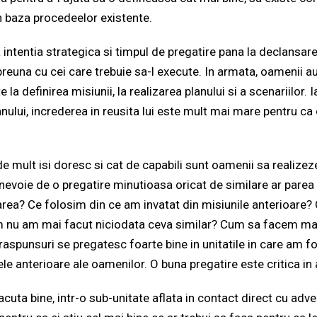
 in baza procedeelor existente.
intentia strategica si timpul de pregatire pana la declansare
euna cu cei care trebuie sa-l execute. In armata, oamenii au
e la definirea misiunii, la realizarea planului si a scenariilor.
ului, increderea in reusita lui este mult mai mare pentru ca 
e mult isi doresc si cat de capabili sunt oamenii sa realizeze
evoie de o pregatire minutioasa oricat de similare ar parea m
area? Ce folosim din ce am invatat din misiunile anterioare?
m nu am mai facut niciodata ceva similar? Cum sa facem ma
 raspunsuri se pregatesc foarte bine in unitatile in care am fo
le anterioare ale oamenilor. O buna pregatire este critica in
acuta bine, intr-o sub-unitate aflata in contact direct cu adve