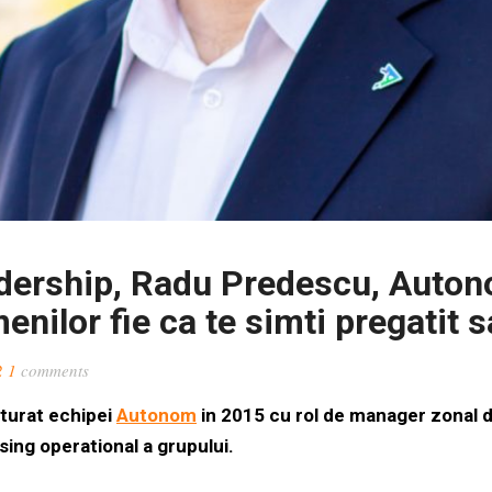
dership, Radu Predescu, Auton
enilor fie ca te simti pregatit 
2
1
comments
aturat echipei
Autonom
in 2015 cu rol de manager zonal de
sing operational a grupului.