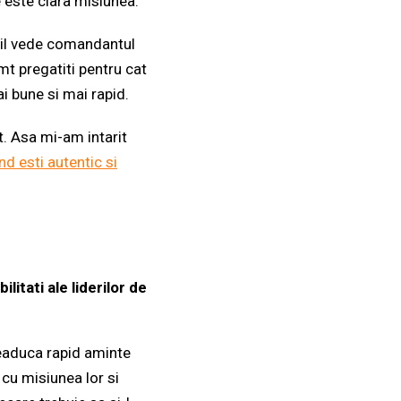
le este clara misiunea.
 il vede comandantul
imt pregatiti pentru cat
ai bune si mai rapid.
t. Asa mi-am intarit
nd esti autentic si
itati ale liderilor de
 readuca rapid aminte
 cu misiunea lor si