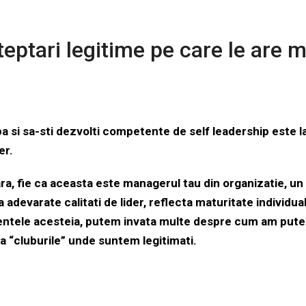
teptari legitime pe care le are 
a si sa-sti dezvolti competente de self leadership este l
er.
ara, fie ca aceasta este managerul tau din organizatie, un
 adevarate calitati de lider, reflecta maturitate individu
tele acesteia, putem invata multe despre cum am putea 
la “cluburile” unde suntem legitimati.