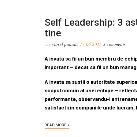
Self Leadership: 3 as
tine
by
viorel panaite
17.06.2015
3
comments
A invata sa fii un bun membru de echip
important – decat sa fii un bun manag
A invata sa sustii o autoritate superio
scopul comun al unei echipe – reflecta
performante, observandu-i antrenamen
satisfactii in companiile unde lucram, 
›
READ MORE