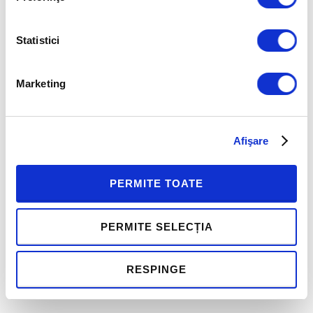
Geo Hostina, Senior Consulting Associate
Human Invest
Statistici
Viorel Panaite, Managing Partner Human
Marketing
Invest
Afişare
CURS OPEN SLII – INSCRIERE:
PERMITE TOATE
Descarca si completeaza
Formularul de
participare
la acest curs open SLII leadership
PERMITE SELECȚIA
training pentru manageri.
Trimite-l prin e-mail la
adresa
sanda.moraru@humaninvest.ro
.
Fee de
RESPINGE
participare: 480 EUR+TVA de participant