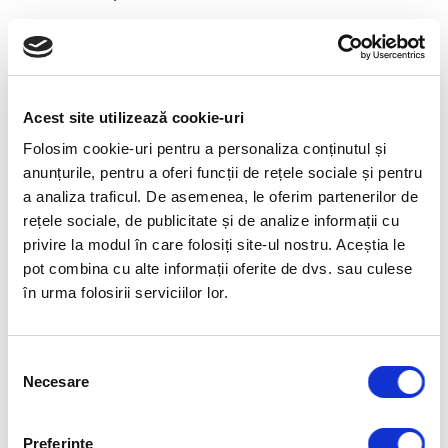
CURS OPEN SLII – PENTRU CINE IL
RECOMANDAM:
Acest site utilizează cookie-uri
Folosim cookie-uri pentru a personaliza conținutul și
Persoane care au deja rol de director, manager
anunțurile, pentru a oferi funcții de rețele sociale și pentru
sau team-leader;
a analiza traficul. De asemenea, le oferim partenerilor de
rețele sociale, de publicitate și de analize informații cu
Angajati cu potential crescut in a deveni
privire la modul în care folosiți site-ul nostru. Aceștia le
manager in viitor;
pot combina cu alte informații oferite de dvs. sau culese
în urma folosirii serviciilor lor.
Project manageri
Selecția
Necesare
consimțământului
CURS OPEN SLII – FACILITATORI:
Preferinţe