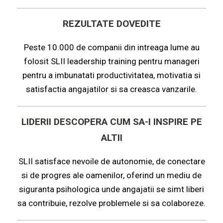
trec la modul de training esential in
puternica pe care ne-au ajutat sa o
experienta si resursele necesare
curricula managerului si despre care
implementarii de proiecte extinse de
REZULTATE
stabilim!"
DOVEDITE
cred ca si peste ani, avandu-l ca
training si dezvoltare."
Peste 10.000 de companii din intreaga lume au
prilej de discutie in sala de curs va
folosit SLII leadership training pentru manageri
pentru a imbunatati productivitatea, motivatia si
genera multe analize, exemple si
satisfactia angajatilor si sa creasca vanzarile.
invataturi.
LIDERII DESCOPERA CUM
SA-I INSPIRE PE
ALTII
SLII satisface nevoile de autonomie, de conectare
si de progres ale oamenilor, oferind un mediu de
siguranta psihologica unde angajatii se simt liberi
sa contribuie, rezolve problemele si sa colaboreze
.