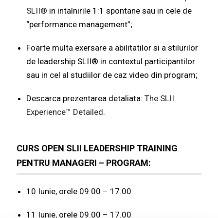
SLII®
in intalnirile 1:1 spontane sau in cele de
“performance management”;
Foarte multa exersare a abilitatilor si a stilurilor
de leadership SLII® in contextul participantilor
sau in cel al studiilor de caz video din program;
Descarca prezentarea detaliata
:
The SLII
Experience™ Detailed
.
CURS OPEN SLII LEADERSHIP TRAINING
PENTRU MANAGERI – PROGRAM:
10 Iunie, orele 09.00 – 17.00
11 Iunie, orele 09.00 – 17.00