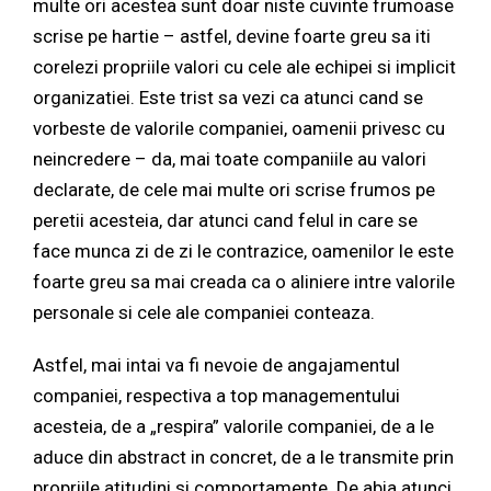
multe ori acestea sunt doar niste cuvinte frumoase
scrise pe hartie – astfel, devine foarte greu sa iti
corelezi propriile valori cu cele ale echipei si implicit
organizatiei. Este trist sa vezi ca atunci cand se
vorbeste de valorile companiei, oamenii privesc cu
neincredere – da, mai toate companiile au valori
declarate, de cele mai multe ori scrise frumos pe
peretii acesteia, dar atunci cand felul in care se
face munca zi de zi le contrazice, oamenilor le este
foarte greu sa mai creada ca o aliniere intre valorile
personale si cele ale companiei conteaza.
Astfel, mai intai va fi nevoie de angajamentul
companiei, respectiva a top managementului
acesteia, de a „respira” valorile companiei, de a le
aduce din abstract in concret, de a le transmite prin
propriile atitudini si comportamente. De abia atunci