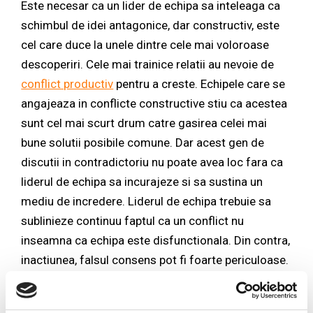
Este necesar ca un lider de echipa sa inteleaga ca
schimbul de idei antagonice, dar constructiv, este
cel care duce la unele dintre cele mai voloroase
descoperiri. Cele mai trainice relatii au nevoie de
conflict productiv
pentru a creste. Echipele care se
angajeaza in conflicte constructive stiu ca acestea
sunt cel mai scurt drum catre gasirea celei mai
bune solutii posibile comune. Dar acest gen de
discutii in contradictoriu nu poate avea loc fara ca
liderul de echipa sa incurajeze si sa sustina un
mediu de incredere. Liderul de echipa trebuie sa
sublinieze continuu faptul ca un conflict nu
inseamna ca echipa este disfunctionala. Din contra,
inactiunea, falsul consens pot fi foarte periculoase.
Conflictul productiv, ideologic difera intru totul de
bataliile distructive si luptele de putere. El se