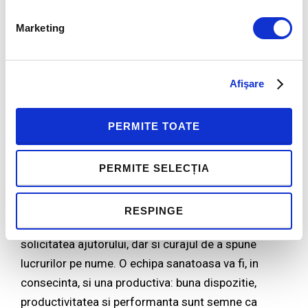
la putere pe Fidel Castro cu consecinte nefaste
Marketing
pentru USA, razboiul din Vietnam sau cel din Golf, la
business, cu exemple precum Swissair, Marks &
Spencer sau British Airways.
Afişare
Care sunt semnele unei echipe sanatoase si
PERMITE TOATE
productive?
In primul rand, increderea, dorinta de a construi
PERMITE SELECȚIA
ceva impreuna, cooperarea si existenta unui
obiectiv comun. Semne ca echipa este bine
RESPINGE
inchegata sunt si exprimarea vulnerabilitatii,
solicitatea ajutorului, dar si curajul de a spune
lucrurilor pe nume. O echipa sanatoasa va fi, in
consecinta, si una productiva: buna dispozitie,
productivitatea si performanta sunt semne ca