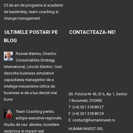
25 de ani de programe si academii
de leadership, team coaching si
change management.
ULTIMELE POSTARI PE
CONTACTEAZA-NE!
BLOG
Razvan Batrinu, Director
Consumables Strategy,
International, Lincoln Electric. Cum
dezvolta business simulation
capacitatea managerilor de a
intelege mecanisme critice de
business si de a lua decizii mai
Str. Polona Nr 43, Et 6, Ap 1, Sector
bune
1 Bucuresti, 010493
T: (+4) 021 318 89 27
Team Coaching pentru
F: (+4) 021 318 89 29
echipe executive regionale.
E: contact@humaninvest.ro
Studiu de caz: aliniere, incredere
HUMAN INVEST SRL
reciproca si impact real