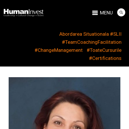
MENU
Abordarea Situationala #SLII
#TeamCoachingFacilitation
#ChangeManagement
#ToateCursurile
#Certifications