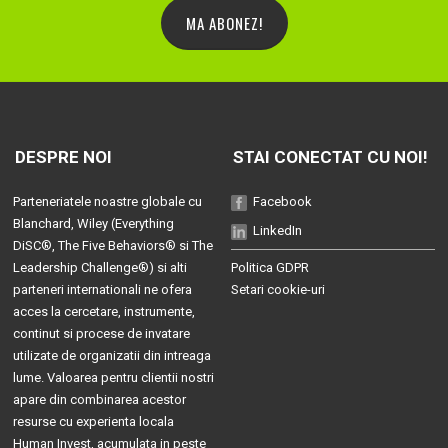
MA ABONEZ!
DESPRE NOI
STAI CONECTAT CU NOI!
Parteneriatele noastre globale cu
Facebook
Blanchard
, Wiley (
Everything
LinkedIn
DiSC®
,
The Five Behaviors®
si
The
Leadership Challenge®
) si alti
Politica GDPR
parteneri internationali ne ofera
Setari cookie-uri
acces la cercetare, instrumente,
continut si procese de invatare
utilizate de organizatii din intreaga
lume. Valoarea pentru clientii nostri
apare din combinarea acestor
resurse cu experienta locala
Human Invest, acumulata in peste