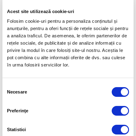
bazeza pe concepte si idei si evita atacurile
personale rau intentionate.
Acest site utilizează cookie-uri
Folosim cookie-uri pentru a personaliza conținutul și
Este util ca liderii echipelor sa fie constienti si de
anunțurile, pentru a oferi funcții de rețele sociale și pentru
tendintele de consens artificial precum „gandirea
a analiza traficul. De asemenea, le oferim partenerilor de
de grup” (en. Groupthinking), care apare cu cat un
rețele sociale, de publicitate și de analize informații cu
privire la modul în care folosiți site-ul nostru. Aceștia le
grup este mai mai inchegat, mai izolat fata de alte
pot combina cu alte informații oferite de dvs. sau culese
echipe si are un lider directiv care semnaleaza
în urma folosirii serviciilor lor.
decizia pe care si-ar dori-o. Printre simptome:
sentimentul de unanimitate, auto-cenzurarea
pentru evitarea tensiunilor in grup si tendinta de a
Selecția
Necesare
consimțământului
bloca critica celorlalti.
Exista exemple celebre in istorie in care
Preferinţe
groupthinking-ul a dus aproape la catastrofe, de la
politica – invazia Bay of Pigs din 1961 in care John
Statistici
Kennedy si consilierii sai au incercat sa il inalture de