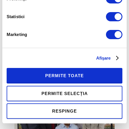
Statistici
Marketing
POVESTE DE SUCCES WIRTEK:
ACADEMIE DE LEADERSHIP –
DEVELOP EXISTING AND FUTURE
Afişare
LEADERS
PERMITE TOATE
PERMITE SELECȚIA
RESPINGE