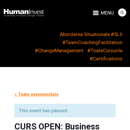
MENU
Abordarea Situationala #SLII
#TeamCoachingFacilitation
#ChangeManagement
#ToateCursurile
#Certifications
« Toate evenimentele
This event has passed.
CURS OPEN: Business