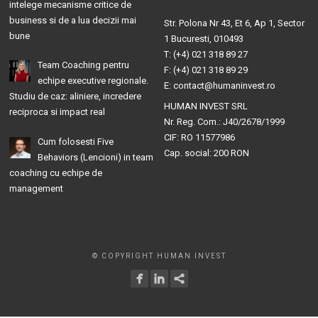
intelege mecanisme critice de
business si de a lua decizii mai
Str. Polona Nr 43, Et 6, Ap 1, Sector
bune
1 Bucuresti, 010493
T: (+4) 021 318 89 27
Team Coaching pentru
F: (+4) 021 318 89 29
echipe executive regionale.
E: contact@humaninvest.ro
Studiu de caz: aliniere, incredere
HUMAN INVEST SRL
reciproca si impact real
Nr. Reg. Com.: J40/2678/1999
CIF: RO 11577986
Cum folosesti Five
Cap. social: 200 RON
Behaviors (Lencioni) in team
coaching cu echipe de
management
© COPYRIGHT HUMAN INVEST