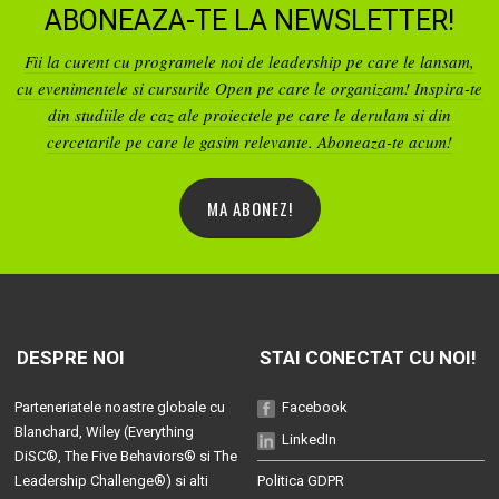
ABONEAZA-TE LA NEWSLETTER!
Fii la curent cu programele noi de leadership pe care le lansam,
cu evenimentele si cursurile Open pe care le organizam! Inspira-te
din studiile de caz ale proiectele pe care le derulam si din
cercetarile pe care le gasim relevante. Aboneaza-te acum!
MA ABONEZ!
DESPRE NOI
STAI CONECTAT CU NOI!
Parteneriatele noastre globale cu
Facebook
Blanchard
, Wiley (
Everything
LinkedIn
DiSC®
,
The Five Behaviors®
si
The
Leadership Challenge®
) si alti
Politica GDPR