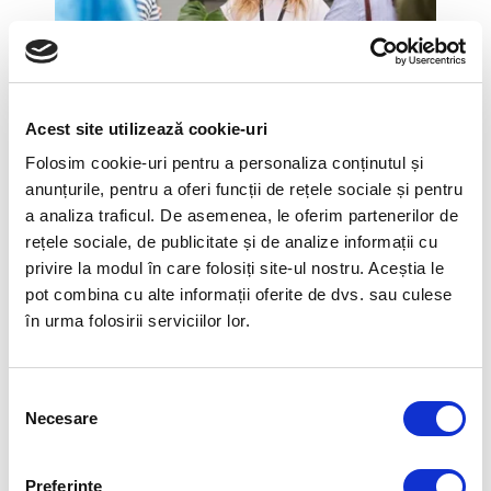
Acest site utilizează cookie-uri
POVESTE DE SUCCES: PROGRAM
Folosim cookie-uri pentru a personaliza conținutul și
DE DEZVOLTARE PENTRU ECHIPA
anunțurile, pentru a oferi funcții de rețele sociale și pentru
a analiza traficul. De asemenea, le oferim partenerilor de
DE MANAGEMENT
rețele sociale, de publicitate și de analize informații cu
EBERSPAECHER CONTROLS
privire la modul în care folosiți site-ul nostru. Aceștia le
pot combina cu alte informații oferite de dvs. sau culese
în urma folosirii serviciilor lor.
Selecția
Necesare
consimțământului
Preferinţe