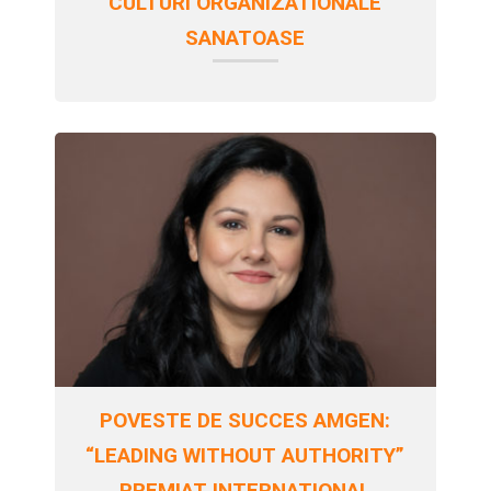
CULTURI ORGANIZATIONALE
SANATOASE
POVESTE DE SUCCES AMGEN:
“LEADING WITHOUT AUTHORITY”
PREMIAT INTERNATIONAL