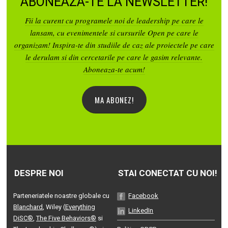
ABONEAZA-TE LA NEWSLETTER!
Fii la curent cu programele noi de leadership pe care le
lansam, cu evenimentele si cursurile Open pe care le
organizam! Inspira-te din studiile de caz ale proiectele pe care
le derulam si din cercetarile pe care le gasim relevante.
Aboneaza-te acum!
MA ABONEZ!
DESPRE NOI
STAI CONECTAT CU NOI!
Parteneriatele noastre globale cu
Facebook
Blanchard
, Wiley (
Everything
LinkedIn
DiSC®
,
The Five Behaviors®
si