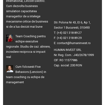
International, Lincoln Electric.
Cum dezvolta business
simulation capacitatea
managerilor de a intelege
mecanisme critice de business
Str. Polona Nr 43, Et 6, Ap 1,
si de a lua decizii mai bune
Sector 1 Bucuresti, 010493
T: (+4) 021 318 89 27
Team Coaching pentru
F: (+4) 021 318 89 29
echipe executive
E: contact@humaninvest.ro
regionale. Studiu de caz: aliniere,
HUMAN INVEST SRL
incredere reciproca si impact
Nr. Reg. Com.: J40/2678/1999
real
CIF: RO 11577986
Cap. social: 200 RON
Cum folosesti Five
Behaviors (Lencioni) in
team coaching cu echipe de
management