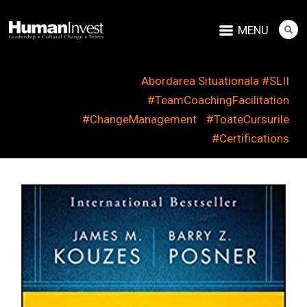
MENU
Abordarea Situationala #SLII
#TeamCoachingFacilitation
#ChangeManagement
#ToateCursurile
#Certifications