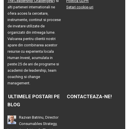
The Leadership Challenge®
) si
Politica GDPR
alti parteneri internationali ne
Setari cookie-uri
ofera acces la cercetare,
instrumente, continut si procese
de invatare utilizate de
organizatii din intreaga lume.
Valoarea pentru clientii nostri
apare din combinarea acestor
resurse cu experienta locala
Human Invest, acumulata in
peste 25 de ani de programe si
academii de leadership, team
coaching si change
management.
ULTIMELE POSTARI PE
CONTACTEAZA-NE!
BLOG
Razvan Batrinu, Director
Consumables Strategy,