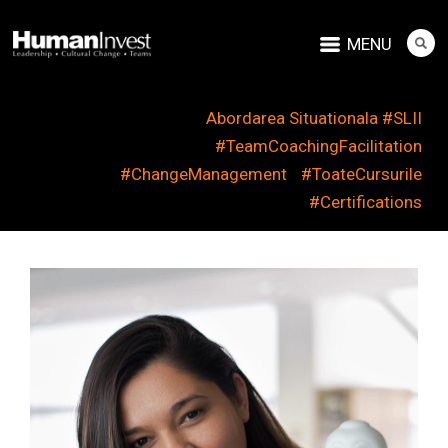
MENU
Abordarea Situationala #SLII
#TeamCoachingFacilitation
#ChangeManagement
#ToateCursurile
#Certifications