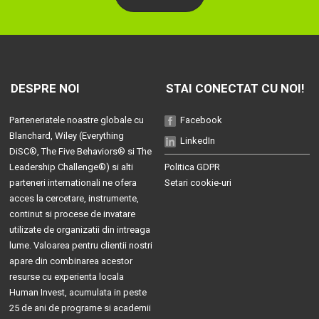
DESPRE NOI
STAI CONECTAT CU NOI!
Parteneriatele noastre globale cu
Facebook
Blanchard
, Wiley (
Everything
LinkedIn
DiSC®
,
The Five Behaviors®
si
The
Leadership Challenge®
) si alti
Politica GDPR
parteneri internationali ne ofera
Setari cookie-uri
acces la cercetare, instrumente,
continut si procese de invatare
utilizate de organizatii din intreaga
lume. Valoarea pentru clientii nostri
apare din combinarea acestor
resurse cu experienta locala
Human Invest, acumulata in peste
25 de ani de programe si academii