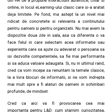
din HR de a propune interactiuni autentice, chiar si
online, in locul eLearning-ului clasic care si-a aratat
deja limitele. Pe fond, ma astept la un nivel mai
ridicat de concretete si relevanta a continutului
pentru oameni si pentru organizatii. Nu mai avem la
dispozitie doua zile in sala, asa ca diferenta o va
face felul in care selectam acea informatie sau
experienta care sa ajute cu adevarat o persoana sa
isi dezvolte competentele, sa fie mai performanta
si sa aduca valoare adaugata. Si, nu in ultimul rand,
cred ca vom incepe sa renuntam la temele clasice,
la a livra blocuri de informatii, si ne vom indrepta
mai mult spre a fi alaturi de oameni in schimbari
profunde, de mindset.
Cred ca aici va fi provocarea cea mai
importanta pentru L&D: cum starnim curiozitatea,