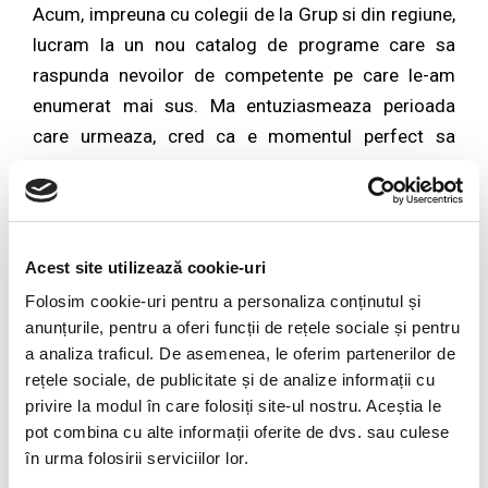
Acum, impreuna cu colegii de la Grup si din regiune,
lucram la un nou catalog de programe care sa
raspunda nevoilor de competente pe care le-am
enumerat mai sus. Ma entuziasmeaza perioada
care urmeaza, cred ca e momentul perfect sa
construim mai mult pentru oameni si sa ne aratam
contributia la dezvoltarea business-ului.
Acest site utilizează cookie-uri
CURS OPEN: The SLII Experience™ –
Folosim cookie-uri pentru a personaliza conținutul și
Virtual Classroom, 9-11 septembrie
anunțurile, pentru a oferi funcții de rețele sociale și pentru
a analiza traficul. De asemenea, le oferim partenerilor de
rețele sociale, de publicitate și de analize informații cu
privire la modul în care folosiți site-ul nostru. Aceștia le
pot combina cu alte informații oferite de dvs. sau culese
în urma folosirii serviciilor lor.