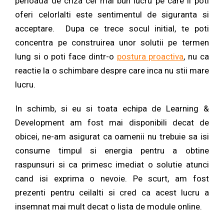
perioada de criza cel mai bun lucru pe care il poti
oferi celorlalti este sentimentul de siguranta si
acceptare. Dupa ce trece socul initial, te poti
concentra pe construirea unor solutii pe termen
lung si o poti face dintr-o
postura proactiva
, nu ca
reactie la o schimbare despre care inca nu stii mare
lucru.
In schimb, si eu si toata echipa de Learning &
Development am fost mai disponibili decat de
obicei, ne-am asigurat ca oamenii nu trebuie sa isi
consume timpul si energia pentru a obtine
raspunsuri si ca primesc imediat o solutie atunci
cand isi exprima o nevoie. Pe scurt, am fost
prezenti pentru ceilalti si cred ca acest lucru a
insemnat mai mult decat o lista de module online.