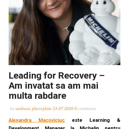
Leading for Recovery –
Am invatat sa am mai
multa rabdare
by
andreea gheorghita
23.07.2020
0
comments
Alexandra Macoviciuc
este Learning &
Development Manager la Michelin pentru