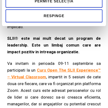
PERMITE SELECȚIA
calitate cu cei cu care lucreaza, avand astfel un
impact pozitiv in organizatiile lor. Cand acest lucru
RESPINGE
se intampla, angajatii sunt mai productivi si mai
implicati.
SLII® este mai mult decat un program de
leadership. Este un limbaj comun care are
impact pozitiv in intreaga organizatie.
Va invitam in perioada 09-11 septembrie sa
participati la un
Curs Open The SLII Experience™
– Virtual Classroom
, impartit in 5 sesiuni de cate
doua ore fiecare, care va fi organizat prin platforma
Zoom. Acest curs este adresat persoanelor cu rol
de lider si care doresc sa-si creasca eficienta,
managerilor, dar si angajatilor cu potential crescut