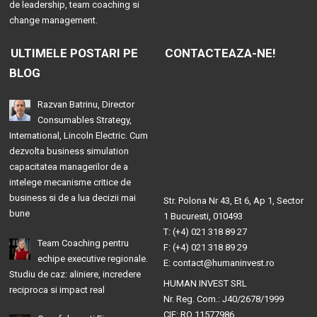
de leadership, team coaching si
change management.
ULTIMELE POSTARI PE
CONTACTEAZA-NE!
BLOG
Razvan Batrinu, Director
Consumables Strategy,
International, Lincoln Electric. Cum
dezvolta business simulation
capacitatea managerilor de a
intelege mecanisme critice de
business si de a lua decizii mai
Str. Polona Nr 43, Et 6, Ap 1, Sector
bune
1 Bucuresti, 010493
T: (+4) 021 318 89 27
Team Coaching pentru
F: (+4) 021 318 89 29
echipe executive regionale.
E: contact@humaninvest.ro
Studiu de caz: aliniere, incredere
HUMAN INVEST SRL
reciproca si impact real
Nr. Reg. Com.: J40/2678/1999
CIF: RO 11577986