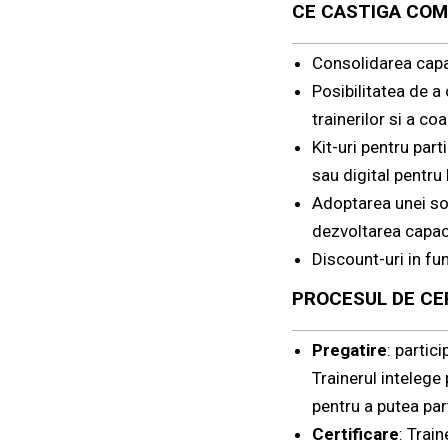
CE CASTIGA COM
Consolidarea capab
Posibilitatea de a
trainerilor si a coa
Kit-uri pentru part
sau digital pentru l
Adoptarea unei sol
dezvoltarea capaci
Discount-uri in fu
PROCESUL DE CE
Pregatire
: partic
Trainerul intelege
pentru a putea part
Certificare
: Trai