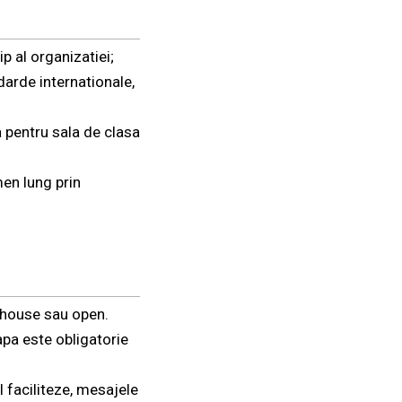
p al organizatiei;
darde internationale,
ca pentru sala de clasa
men lung prin
n-house sau open.
apa este obligatorie
l faciliteze, mesajele