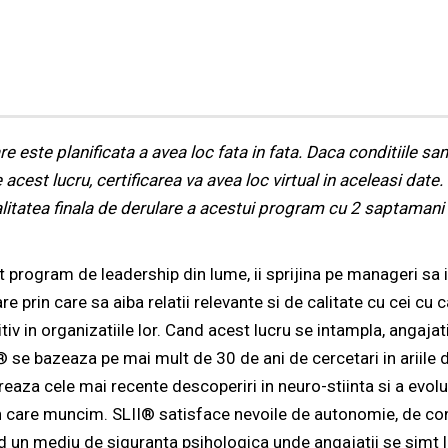
e este planificata a avea loc fata in fata. Daca conditiile sani
acest lucru, certificarea va avea loc virtual in aceleasi date. 
tatea finala de derulare a acestui program cu 2 saptamani 
at program de leadership din lume, ii sprijina pe manageri sa is
e prin care sa aiba relatii relevante si de calitate cu cei cu 
tiv in organizatiile lor. Cand acest lucru se intampla, angajat
I® se bazeaza pe mai mult de 30 de ani de cercetari in ariile 
eaza cele mai recente descoperiri in neuro-stiinta si a evol
 in care muncim. SLII® satisface nevoile de autonomie, de co
d un mediu de siguranta psihologica unde angajatii se simt li