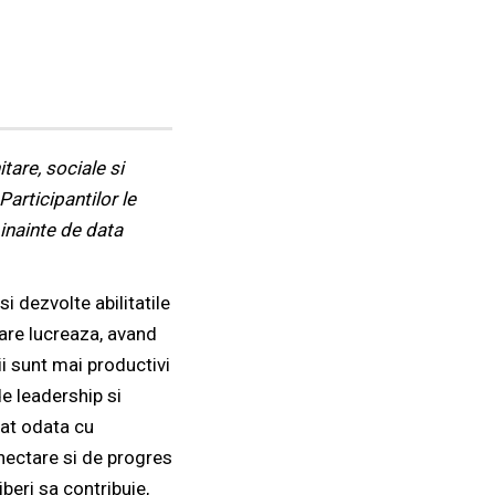
tare, sociale si
Participantilor le
inainte de data
i dezvolte abilitatile
care lucreaza, avand
ii sunt mai productivi
de leadership si
uat odata cu
nectare si de progres
beri sa contribuie,