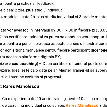
at pentru practica si feedback.
de clasa: 2 zile, plus studiu individual
a: 4 module a cate 2h, plus studiu individual si 3 ore de ment
 fata vor avea loc in intervalul 09:00-17:00 in fiecare zi (30.
upa certificare trainerul va putea sa conduca workshop-uri in
re, pentru a pune in practica aspectele cheie din cadrul certif
r achizitiona manualele pentru fiecare participant (licentele):
tru acces la platforma digitala BX;
vizare sau coaching)
– Dupa certificare trainerul poate cere
izare. Ideal este ca o data pe an Master Trainer-ul sa superv
si a-i sustine evolutia si progresul.
R:
Rares Manolescu
Cu o experienta de 20 ani in training, peste 10 ani ca mana
de coaching individual si cu echipe,
Rares Manolescu
a de