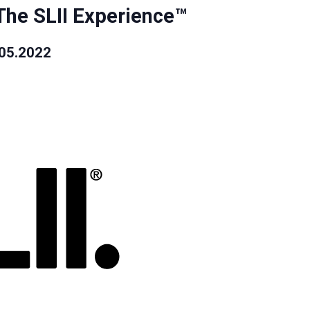
 The SLII Experience™
05.2022