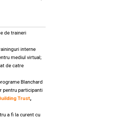
e de traineri
aininguri interne
ntru mediul virtual;
jat de catre
 programe Blanchard
or pentru participanti
Building Trust
,
u a fi la curent cu