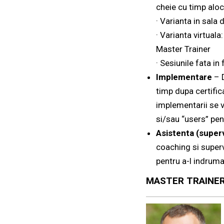
cheie cu timp aloc
· Varianta in sala 
· Varianta virtual
Master Trainer
· Sesiunile fata in
Implementare
– D
timp dupa certifica
implementarii se vo
si/sau “users” pen
Asistenta (super
coaching si superv
pentru a-l indruma 
MASTER TRAINE