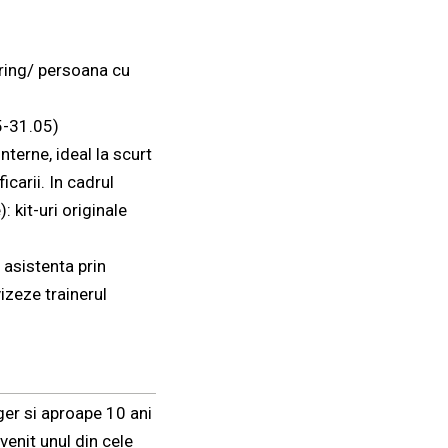
oring/ persoana cu
05-31.05)
terne, ideal la scurt
icarii. In cadrul
 kit-uri originale
 asistenta prin
izeze trainerul
ger si aproape 10 ani
venit unul din cele