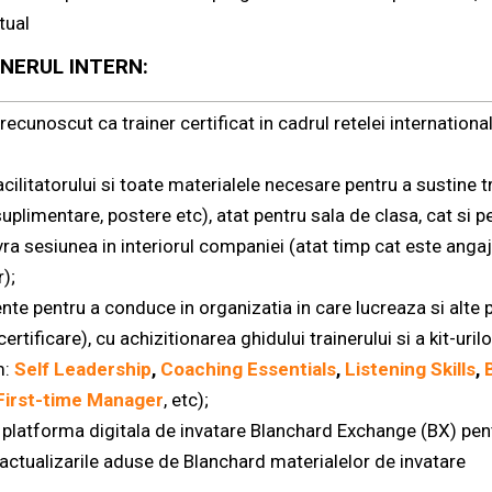
tual
NERUL INTERN:
 recunoscut ca trainer certificat in cadrul retelei international
cilitatorului si toate materialele necesare pentru a sustine tr
uplimentare, postere etc), atat pentru sala de clasa, cat si pe
ivra sesiunea in interiorul companiei (atat timp cat este anga
);
te pentru a conduce in organizatia in care lucreaza si alte
ertificare), cu achizitionarea ghidului trainerului si a kit-uril
m
:
Self Leadership
,
Coaching Essentials
,
Listening Skills
,
First-time Manager
, etc);
platforma digitala de invatare Blanchard Exchange (BX) pentr
 actualizarile aduse de Blanchard materialelor de invatare