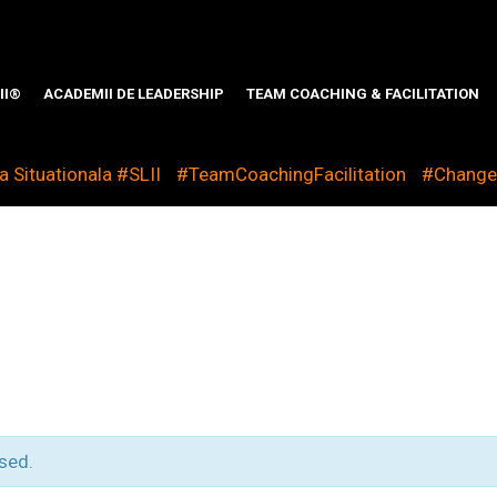
II®
ACADEMII DE LEADERSHIP
TEAM COACHING & FACILITATION
 Situationala #SLII
#TeamCoachingFacilitation
#Chang
sed.