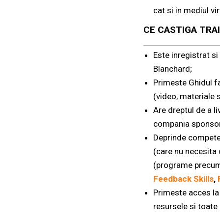
cat si in mediul vir
CE CASTIGA TRAI
Este inregistrat si
Blanchard;
Primeste Ghidul fa
(video, materiale s
Are dreptul de a l
compania sponsor
Deprinde competen
(care nu necesita c
(programe precu
Feedback Skills
,
Primeste acces la 
resursele si toate