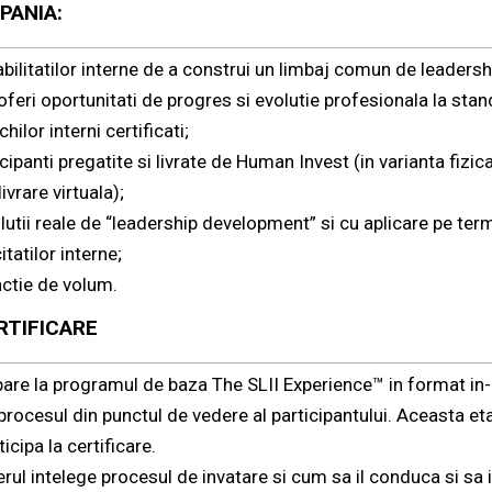
PANIA:
ilitatilor interne de a construi un limbaj comun de leadershi
 oferi oportunitati de progres si evolutie profesionala la stan
chilor interni certificati;
icipanti pregatite si livrate de Human Invest (in varianta fizi
ivrare virtuala);
utii reale de “leadership development” si cu aplicare pe ter
tatilor interne;
nctie de volum.
RTIFICARE
ipare la programul de baza The SLII Experience™ in format i
 procesul din punctul de vedere al participantului. Aceasta et
icipa la certificare.
nerul intelege procesul de invatare si cum sa il conduca si sa i