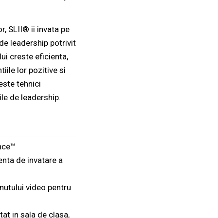
, SLII® ii invata pe
de leadership potrivit
ui creste eficienta,
iile lor pozitive si
ste tehnici
ile de leadership.
ence™
ienta de invatare a
inutului video pentru
at in sala de clasa,