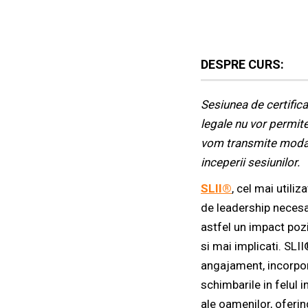
DESPRE CURS:
Sesiunea de certificar
legale nu vor permite 
vom transmite modali
inceperii sesiunilor.
SLII®
,
cel mai utiliz
de leadership necesar
astfel un impact pozi
si mai implicati. SLI
angajament, incorpor
schimbarile in felul
ale oamenilor, oferin