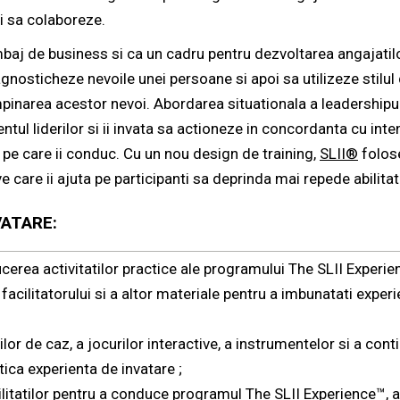
i sa colaboreze.
aj de business si ca un cadru pentru dezvoltarea angajatilor
osticheze nevoile unei persoane si apoi sa utilizeze stilul 
mpinarea acestor nevoi. Abordarea situationala a leadershipul
ul liderilor si ii invata sa actioneze in concordanta cu intent
 pe care ii conduc. Cu un nou design de training,
SLII®
folose
ve care ii ajuta pe participanti sa deprinda mai repede abilitat
VATARE:
cerea activitatilor practice ale programului The SLII Experi
 facilitatorului si a altor materiale pentru a imbunatati exper
ilor de caz, a jocurilor interactive, a instrumentelor si a cont
tica experienta de invatare ;
litatilor pentru a conduce programul The SLII Experience™, at