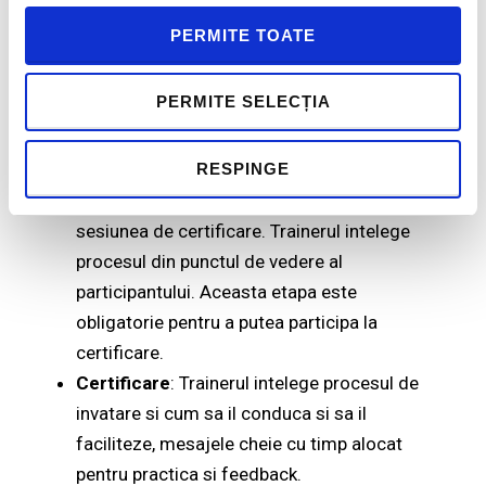
prin dezvoltarea capacitatilor interne;
PERMITE TOATE
Discount-uri in functie de volum.
PROCESUL DE CERTIFICARE:
PERMITE SELECȚIA
Pregatire
: participare la programul de baza
The SLII Experience™
RESPINGE
in format in-house
sau open cu minimum sase luni inainte de
sesiunea de certificare. Trainerul intelege
procesul din punctul de vedere al
participantului. Aceasta etapa este
obligatorie pentru a putea participa la
certificare.
Certificare
: Trainerul intelege procesul de
invatare si cum sa il conduca si sa il
faciliteze, mesajele cheie cu timp alocat
pentru practica si feedback.