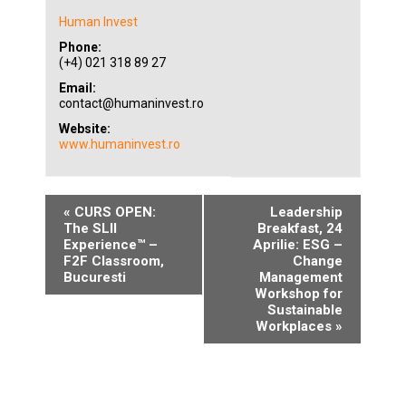
Human Invest
Phone:
(+4) 021 318 89 27
Email:
contact@humaninvest.ro
Website:
www.humaninvest.ro
«
CURS OPEN:
Leadership
The SLII
Breakfast, 24
Experience™ –
Aprilie: ESG –
F2F Classroom,
Change
Bucuresti
Management
Workshop for
Sustainable
Workplaces
»