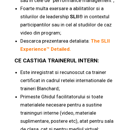
sau in cele de “performance management”;
Foarte multa exersare a abilitatilor si a
stilurilor de leadership
SLII®
in contextul
participantilor sau in cel al studiilor de caz
video din program;
Descarca prezentarea detaliata
:
The SLII
Experience™ Detailed.
CE CASTIGA TRAINERUL INTERN:
Este inregistrat si recunoscut ca trainer
certificat in cadrul retelei internationale de
traineri Blanchard;
Primeste Ghidul facilitatorului si toate
materialele necesare pentru a sustine
traininguri interne (video, materiale
suplimentare, postere etc), atat pentru sala
de clasa, cat si pentru mediul virtual;