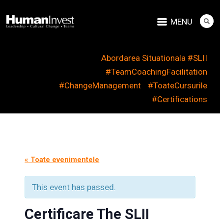
MENU
Abordarea Situationala #SLII
#TeamCoachingFacilitation
#ChangeManagement
#ToateCursurile
#Certifications
« Toate evenimentele
This event has passed.
Certificare The SLII