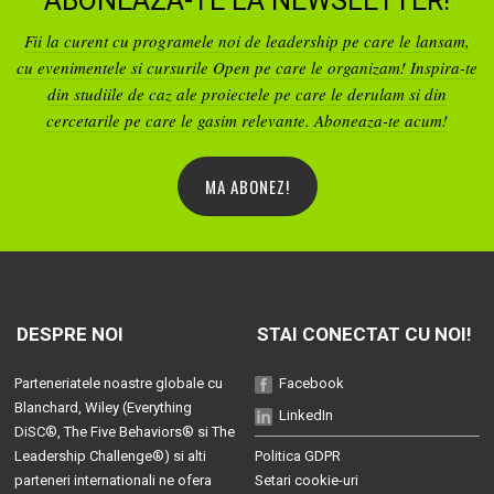
ABONEAZA-TE LA NEWSLETTER!
Fii la curent cu programele noi de leadership pe care le lansam,
cu evenimentele si cursurile Open pe care le organizam! Inspira-te
din studiile de caz ale proiectele pe care le derulam si din
cercetarile pe care le gasim relevante. Aboneaza-te acum!
MA ABONEZ!
DESPRE NOI
STAI CONECTAT CU NOI!
Parteneriatele noastre globale cu
Facebook
Blanchard
, Wiley (
Everything
LinkedIn
DiSC®
,
The Five Behaviors®
si
The
Leadership Challenge®
) si alti
Politica GDPR
parteneri internationali ne ofera
Setari cookie-uri