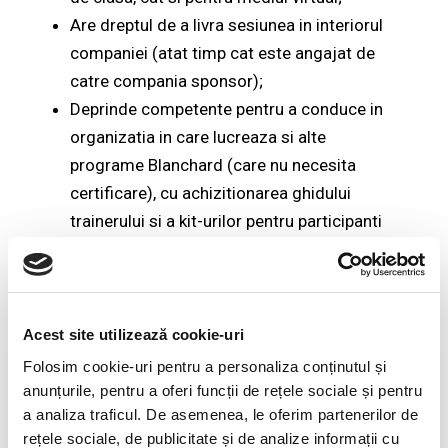
Are dreptul de a livra sesiunea in interiorul
companiei (atat timp cat este angajat de
catre compania sponsor);
Deprinde competente pentru a conduce in
organizatia in care lucreaza si alte
programe Blanchard (care nu necesita
certificare), cu achizitionarea ghidului
trainerului si a kit-urilor pentru participanti
(programe precum:
Self Leadership
,
Coaching Essentials
,
Listening Skills
,
Building Trust
,
Feedback Skills
,
First-time
Manager
, etc);
Acest site utilizează cookie-uri
Primeste acces la platforma digitala de
Folosim cookie-uri pentru a personaliza conținutul și
invatare Blanchard Exchange (BX) pentru a
anunțurile, pentru a oferi funcții de rețele sociale și pentru
a analiza traficul. De asemenea, le oferim partenerilor de
fi la curent cu resursele si toate
rețele sociale, de publicitate și de analize informații cu
actualizarile aduse de Blanchard