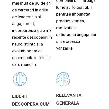
companii din intreaga
mai mult de 30 de ani
lume au folosit SLII
de cercetari in ariile
pentru a imbunatati
de leadership si
productivitatea,
angajament,
motivatia si
incorporeaza cele mai
satisfactia angajatilor
recente descoperiri in
si sa creasca
neuro-stiinta si a
vanzarile.
evoluat odata cu
schimbarile in felul in
care muncim.
RELEVANTA
LIDERII
GENERALA
DESCOPERA CUM