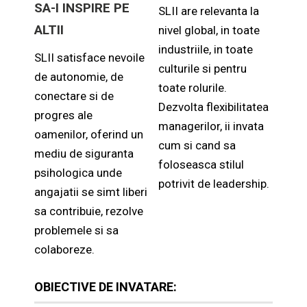
SA-I INSPIRE PE
SLII are relevanta la
ALTII
nivel global, in toate
industriile, in toate
SLII satisface nevoile
culturile si pentru
de autonomie, de
toate rolurile.
conectare si de
Dezvolta flexibilitatea
progres ale
managerilor, ii invata
oamenilor, oferind un
cum si cand sa
mediu de siguranta
foloseasca stilul
psihologica unde
potrivit de leadership.
angajatii se simt liberi
sa contribuie, rezolve
problemele si sa
colaboreze
.
OBIECTIVE DE INVATARE: