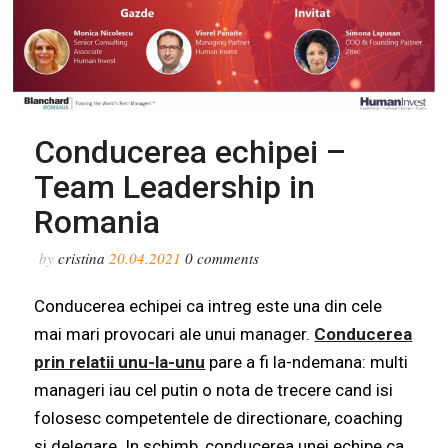
Conducerea echipei –
Team Leadership in
Romania
by
cristina
20.04.2021
0
comments
Conducerea echipei ca intreg este una din cele
mai mari provocari ale unui manager.
Conducerea
prin relatii unu-la-unu
pare a fi la-ndemana: multi
manageri iau cel putin o nota de trecere cand isi
folosesc competentele de directionare, coaching
si delegare. In schimb, conducerea unei echipe ca