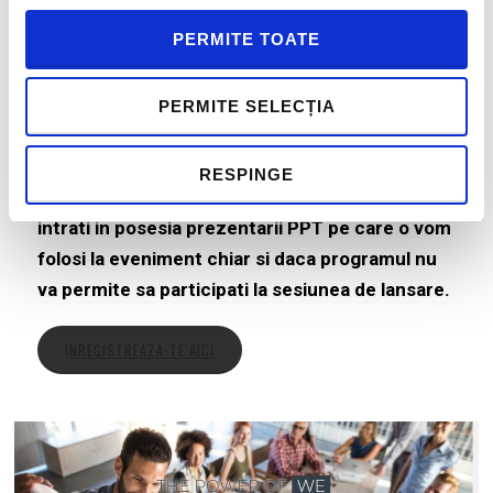
Invitat:
PERMITE TOATE
Simona Lapusan
, COO & Founding Partner
Zitec
PERMITE SELECȚIA
Va invitam sa va inregistrati la eveniment prin
RESPINGE
link-ul de mai jos. Inregistrarea va permite sa
intrati in posesia prezentarii PPT pe care o vom
folosi la eveniment chiar si daca programul nu
va permite sa participati la sesiunea de lansare.
INREGISTREAZA-TE AICI