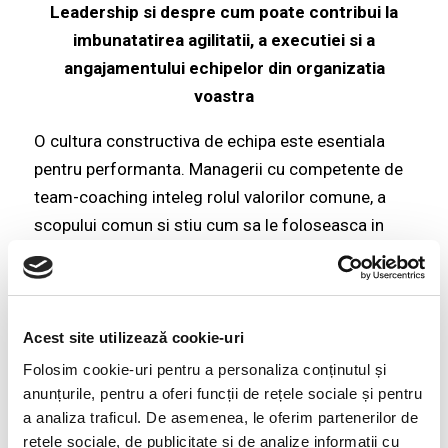
Leadership si despre cum poate contribui la
imbunatatirea agilitatii, a executiei si a
angajamentului echipelor din organizatia
voastra
O cultura constructiva de echipa este esentiala
pentru performanta. Managerii cu competente de
team-coaching inteleg rolul valorilor comune, a
scopului comun si stiu cum sa le foloseasca in
viata de zi cu zi a echipei pentru a construi
incredere si rutine functionale. Intr-o echipa cu o
cultura constructiva oamenii sunt proactivi in a
cere feedback, stiu cum sa-l primeasca si sa-l
Acest site utilizează cookie-uri
ofere. O echipa este colaborativa, are initiativa
Folosim cookie-uri pentru a personaliza conținutul și
colectiva sustinuta, are curaj sa isi asume riscuri
anunțurile, pentru a oferi funcții de rețele sociale și pentru
a analiza traficul. De asemenea, le oferim partenerilor de
si sa-si depaseasca limitele atunci cand managerii
rețele sociale, de publicitate și de analize informații cu