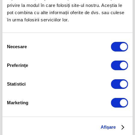
stiu sa creeze un mediu de „siguranta psihologica”
privire la modul în care folosiți site-ul nostru. Aceștia le
folosind stilul de leadership si conversatiile
pot combina cu alte informații oferite de dvs. sau culese
potrivite in functie de situatie
(
Proiectul Aristotel
în urma folosirii serviciilor lor.
realizat de Google, una din cele mai ample
cercetari recente care a studiat felul in care ar
Selecția
trebui condusa o echipa pentru a fi performanta,
Necesare
consimțământului
asaza construirea „sigurantei psihologice” pe
primul loc).
Preferinţe
Facilitatori:
Statistici
Monica Nicolescu
,
Senior Consulting
Associate Human Invest, Coach PCC
Marketing
Viorel Panaite
,
Managing Partner Human Invest
Afişare