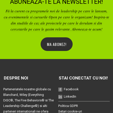
ABONEAZA-TE LA NEWSLETTER!
Fii la curent cu programele noi de leadership pe care le lansam,
cu evenimentele si cursurile Open pe care le organizam! Inspira-te
din studiile de caz ale proiectele pe care le derulam si din
cercetarile pe care le gasim relevante. Aboneaza-te acum!
MA ABONEZ!
DESPRE NOI
STAI CONECTAT CU NOI!
Parteneriatele noastre globale cu
Facebook
Blanchard
, Wiley (
Everything
LinkedIn
DiSC®
,
The Five Behaviors®
si
The
Leadership Challenge®
) si alti
Politica GDPR
parteneri internationali ne ofera
Setari cookie-uri