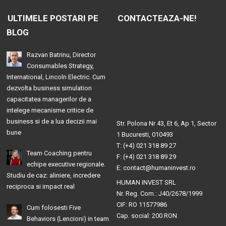
ULTIMELE POSTARI PE
CONTACTEAZA-NE!
BLOG
Razvan Batrinu, Director
Consumables Strategy,
International, Lincoln Electric. Cum
dezvolta business simulation
capacitatea managerilor de a
intelege mecanisme critice de
business si de a lua decizii mai
Str. Polona Nr 43, Et 6, Ap 1, Sector
bune
1 Bucuresti, 010493
T: (+4) 021 318 89 27
Team Coaching pentru
F: (+4) 021 318 89 29
echipe executive regionale.
E: contact@humaninvest.ro
Studiu de caz: aliniere, incredere
HUMAN INVEST SRL
reciproca si impact real
Nr. Reg. Com.: J40/2678/1999
CIF: RO 11577986
Cum folosesti Five
Cap. social: 200 RON
Behaviors (Lencioni) in team