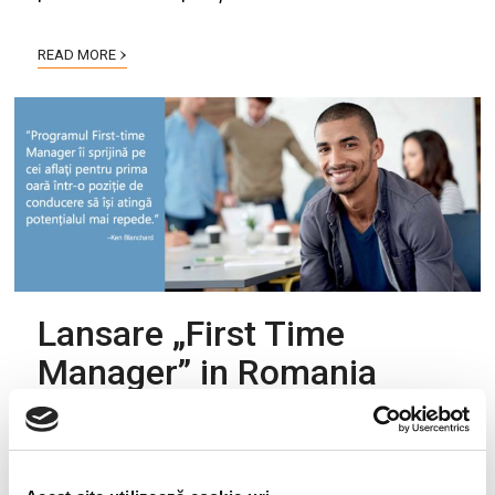
›
READ MORE
Lansare „First Time
Manager” in Romania
by
cristina
20.04.2016
0
comments
Human Invest lanseaza in exclusivitate in Romania