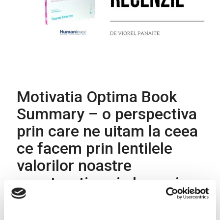
Motivatia Optima Book
Summary – o perspectiva
prin care ne uitam la ceea
ce facem prin lentilele
valorilor noastre
constructive si ale unui
scop nobil
by
viorel panaite
1.12.2019
0
comments