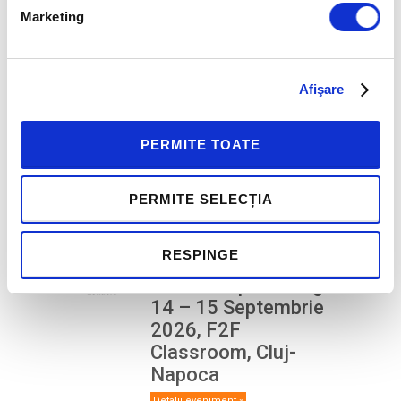
EVENIMENTE URMĂTOARE
Marketing
2 septembrie
-
11 septembrie
Certificare Online
Afişare
Everything DiSC
Workplace® (EN): 02
PERMITE TOATE
– 11 Septembrie
2026
PERMITE SELECȚIA
Detalii eveniment »
14 septembrie
-
15 septembrie
RESPINGE
CURS OPEN SLII
Leadership Training,
14 – 15 Septembrie
2026, F2F
Classroom, Cluj-
Napoca
Detalii eveniment »