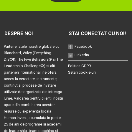
DESPRE NOI
STAI CONECTAT CU NOI!
Parteneriatele noastre globale cu
Facebook
Blanchard
, Wiley (
Everything
LinkedIn
DiSC®
,
The Five Behaviors®
si
The
Leadership Challenge®
) si alti
Politica GDPR
parteneri internationali ne ofera
Setari cookie-uri
acces la cercetare, instrumente,
continut si procese de invatare
utilizate de organizatii din intreaga
lume. Valoarea pentru clientii nostri
apare din combinarea acestor
resurse cu experienta locala
Human Invest, acumulata in peste
25 de ani de programe si academii
de leadership, team coaching si