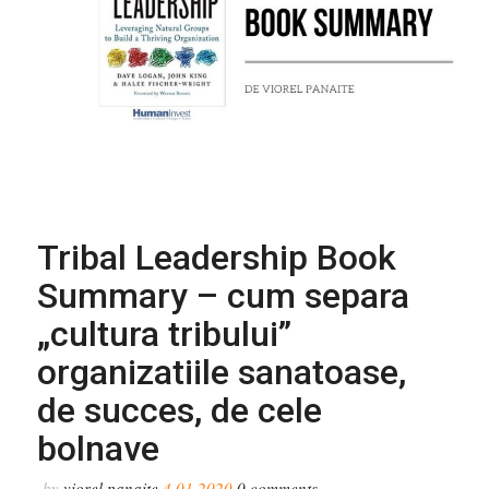
Tribal Leadership Book
Summary – cum separa
„cultura tribului”
organizatiile sanatoase,
de succes, de cele
bolnave
by
viorel panaite
4.01.2020
0
comments