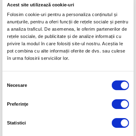
Acest site utilizează cookie-uri
Oamenii sunt mereu motivati. Ceva ne misca sa
Folosim cookie-uri pentru a personaliza conținutul și
trecem la o anumita actiune sau ceva ne
anunțurile, pentru a oferi funcții de rețele sociale și pentru
a analiza traficul. De asemenea, le oferim partenerilor de
determina la inactiune. Oamenii maturi se
rețele sociale, de publicitate și de analize informații cu
disting de cei imaturi prin faptul ca stiu sa-si
privire la modul în care folosiți site-ul nostru. Aceștia le
aleaga o motivatie optima pentru actiunile sau
pot combina cu alte informații oferite de dvs. sau culese
inactiunile lor. Iar mtivatiile optime determina
în urma folosirii serviciilor lor.
un sentiment de bine mai puternic. Oamenii
imaturi sunt defensivi pentru ca isi aleg
Selecția
motivatii sub-optime pentru actiunile sau
Necesare
consimțământului
inactiunile lor.
›
Preferinţe
READ MORE
Statistici