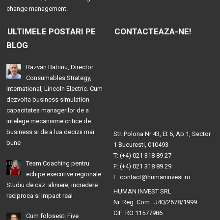
change management.
ULTIMELE POSTARI PE
CONTACTEAZA-NE!
BLOG
Razvan Batrinu, Director
Consumables Strategy,
International, Lincoln Electric. Cum
dezvolta business simulation
capacitatea managerilor de a
intelege mecanisme critice de
business si de a lua decizii mai
Str. Polona Nr 43, Et 6, Ap 1, Sector
bune
1 Bucuresti, 010493
T: (+4) 021 318 89 27
Team Coaching pentru
F: (+4) 021 318 89 29
echipe executive regionale.
E: contact@humaninvest.ro
Studiu de caz: aliniere, incredere
HUMAN INVEST SRL
reciproca si impact real
Nr. Reg. Com.: J40/2678/1999
CIF: RO 11577986
Cum folosesti Five