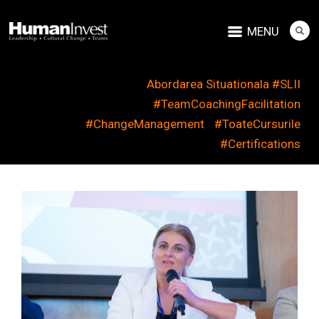
MENU
Abordarea Situationala #SLII
#TeamCoachingFacilitation
#ChangeManagement
#ToateCursurile
#Certifications