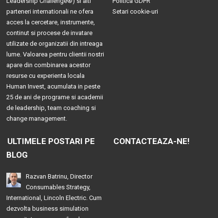
Leadership Challenge®
) si alti
Politica GDPR
parteneri internationali ne ofera
Setari cookie-uri
acces la cercetare, instrumente,
continut si procese de invatare
utilizate de organizatii din intreaga
lume. Valoarea pentru clientii nostri
apare din combinarea acestor
resurse cu experienta locala
Human Invest, acumulata in peste
25 de ani de programe si academii
de leadership, team coaching si
change management.
ULTIMELE POSTARI PE
CONTACTEAZA-NE!
BLOG
Razvan Batrinu, Director
Consumables Strategy,
International, Lincoln Electric. Cum
dezvolta business simulation