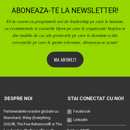
ABONEAZA-TE LA NEWSLETTER!
Fii la curent cu programele noi de leadership pe care le lansam,
cu evenimentele si cursurile Open pe care le organizam! Inspira-te
din studiile de caz ale proiectele pe care le derulam si din
cercetarile pe care le gasim relevante. Aboneaza-te acum!
MA ABONEZ!
DESPRE NOI
STAI CONECTAT CU NOI!
Parteneriatele noastre globale cu
Facebook
Blanchard
, Wiley (
Everything
LinkedIn
DiSC®
,
The Five Behaviors®
si
The