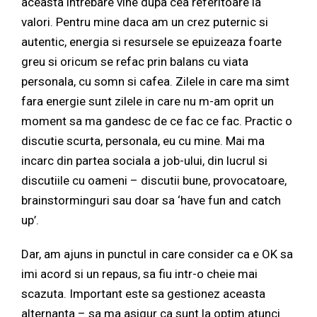
aceasta intrebare vine dupa cea referitoare la
valori. Pentru mine daca am un crez puternic si
autentic, energia si resursele se epuizeaza foarte
greu si oricum se refac prin balans cu viata
personala, cu somn si cafea. Zilele in care ma simt
fara energie sunt zilele in care nu m-am oprit un
moment sa ma gandesc de ce fac ce fac. Practic o
discutie scurta, personala, eu cu mine. Mai ma
incarc din partea sociala a job-ului, din lucrul si
discutiile cu oameni – discutii bune, provocatoare,
brainstorminguri sau doar sa ‘have fun and catch
up’.
Dar, am ajuns in punctul in care consider ca e OK sa
imi acord si un repaus, sa fiu intr-o cheie mai
scazuta. Important este sa gestionez aceasta
alternanta – sa ma asigur ca sunt la optim atunci