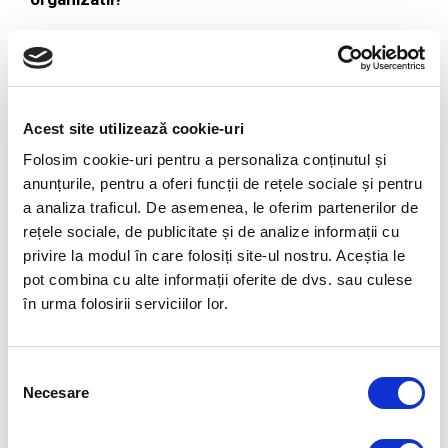
In luarea deciziilor, azi este important sa inteleg
dincolo de reactiile de pana acum ale
competitorilor, consumatorilor, partenerilor,
Acest site utilizează cookie-uri
angajatilor. Solicit analize, fac interpretari ale
statisticilor, ma interesez de tendintele
Folosim cookie-uri pentru a personaliza conținutul și
anunțurile, pentru a oferi funcții de rețele sociale și pentru
consumatorilor chiar din alte industrii. Iau decizii
a analiza traficul. De asemenea, le oferim partenerilor de
mult mai informata, dar am si curaj sa cred in
rețele sociale, de publicitate și de analize informații cu
intuitie – intr-o asemenea complexitate si viteza,
privire la modul în care folosiți site-ul nostru. Aceștia le
ajuta mult. Zona de impact este mult extinsa –
pot combina cu alte informații oferite de dvs. sau culese
adresabilitatea comerciala si de comunicare nu mai
în urma folosirii serviciilor lor.
sunt limitate de prezenta fizica, ci sunt extinse de
mediul online, ca atare impactul unei actiuni poate fi
Selecția
mult mai mare, cu beneficii evidente, insa
Necesare
consimțământului
organizatia trebuie bine pregatita pentru executie si
sustinere.