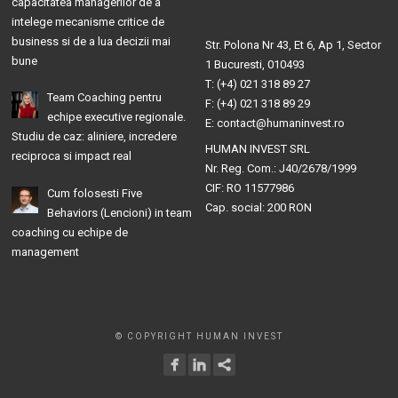
capacitatea managerilor de a
intelege mecanisme critice de
business si de a lua decizii mai
Str. Polona Nr 43, Et 6, Ap 1, Sector
bune
1 Bucuresti, 010493
T: (+4) 021 318 89 27
Team Coaching pentru
F: (+4) 021 318 89 29
echipe executive regionale.
E: contact@humaninvest.ro
Studiu de caz: aliniere, incredere
HUMAN INVEST SRL
reciproca si impact real
Nr. Reg. Com.: J40/2678/1999
CIF: RO 11577986
Cum folosesti Five
Cap. social: 200 RON
Behaviors (Lencioni) in team
coaching cu echipe de
management
© COPYRIGHT HUMAN INVEST