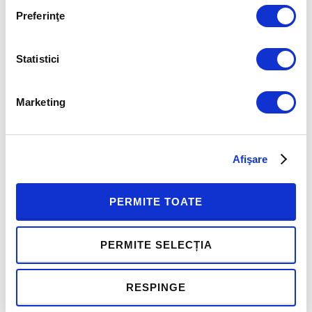
Human Invest
Preferinţe
Phone:
(+4) 021 318 89 27
Email:
Statistici
contact@humaninvest.ro
Website:
www.humaninvest.ro
Marketing
«
CURS OPEN:
Acreditarea online
Afişare
The SLII
pentru programul
Experience™ –
The Five
Virtual Classroom
Behaviors of a
Cohesive Team™
PERMITE TOATE
(EN)
»
PERMITE SELECȚIA
RESPINGE