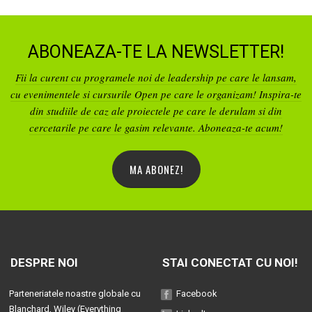
ABONEAZA-TE LA NEWSLETTER!
Fii la curent cu programele noi de leadership pe care le lansam,
cu evenimentele si cursurile Open pe care le organizam! Inspira-te
din studiile de caz ale proiectele pe care le derulam si din
cercetarile pe care le gasim relevante. Aboneaza-te acum!
MA ABONEZ!
DESPRE NOI
STAI CONECTAT CU NOI!
Parteneriatele noastre globale cu
Facebook
Blanchard
, Wiley (
Everything