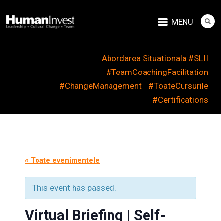
MENU
Abordarea Situationala #SLII
#TeamCoachingFacilitation
#ChangeManagement
#ToateCursurile
#Certifications
« Toate evenimentele
This event has passed.
Virtual Briefing | Self-