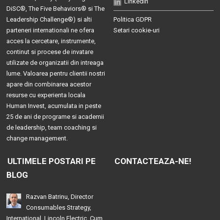
LinkedIn
DiSC®
,
The Five Behaviors®
si
The
Leadership Challenge®
) si alti
Politica GDPR
parteneri internationali ne ofera
Setari cookie-uri
acces la cercetare, instrumente,
continut si procese de invatare
utilizate de organizatii din intreaga
lume. Valoarea pentru clientii nostri
apare din combinarea acestor
resurse cu experienta locala
Human Invest, acumulata in peste
25 de ani de programe si academii
de leadership, team coaching si
change management.
ULTIMELE POSTARI PE
CONTACTEAZA-NE!
BLOG
Razvan Batrinu, Director
Consumables Strategy,
International, Lincoln Electric. Cum