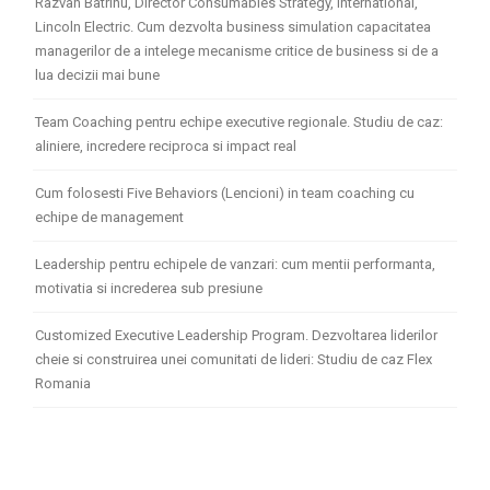
Razvan Batrinu, Director Consumables Strategy, International,
Lincoln Electric. Cum dezvolta business simulation capacitatea
managerilor de a intelege mecanisme critice de business si de a
lua decizii mai bune
Team Coaching pentru echipe executive regionale. Studiu de caz:
aliniere, incredere reciproca si impact real
Cum folosesti Five Behaviors (Lencioni) in team coaching cu
echipe de management
Leadership pentru echipele de vanzari: cum mentii performanta,
motivatia si increderea sub presiune
Customized Executive Leadership Program. Dezvoltarea liderilor
cheie si construirea unei comunitati de lideri: Studiu de caz Flex
Romania