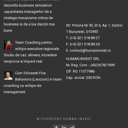
dezvolta business simulation
capacitatea managerilor de a
intelege mecanisme critice de
business si de a lua decizii mai
Str. Polona Nr 43, Et 6, Ap 1, Sector
bune
1 Bucuresti, 010493
T: (+4) 021 318 89 27
Team Coaching pentru
F: (+4) 021 318 89 29
echipe executive regionale.
E: contact@humaninvest.ro
Studiu de caz: aliniere, incredere
HUMAN INVEST SRL
reciproca si impact real
Nr. Reg. Com.: J40/2678/1999
CIF: RO 11577986
Cum folosesti Five
Cap. social: 200 RON
Behaviors (Lencioni) in team
coaching cu echipe de
management
© COPYRIGHT HUMAN INVEST