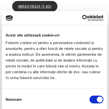
INREGISTREAZA-TE AICI
+ GOOGLE CALENDAR
+ ICAL EXPORT
Acest site utilizează cookie-uri
Details
Folosim cookie-uri pentru a personaliza conținutul și
anunțurile, pentru a oferi funcții de rețele sociale și pentru
Date:
a analiza traficul. De asemenea, le oferim partenerilor de
17.03.2021
rețele sociale, de publicitate și de analize informații cu
Time:
privire la modul în care folosiți site-ul nostru. Aceștia le
11:00 - 12:00
pot combina cu alte informații oferite de dvs. sau culese
Event Categories:
Self Leadership
,
Virtual Briefing
în urma folosirii serviciilor lor.
Event Tags:
Self-Leadership
Selecția
Organizer
Necesare
consimțământului