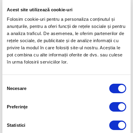
doar sa ne dam voie sa readucem la viata toate
Acest site utilizează cookie-uri
aceste talente si calitati naturale!
Folosim cookie-uri pentru a personaliza conținutul și
anunțurile, pentru a oferi funcții de rețele sociale și pentru
O echipa care nu este functionala si isi propune sa
a analiza traficul. De asemenea, le oferim partenerilor de
ramana asa, are sanse mari sa ramana
rețele sociale, de publicitate și de analize informații cu
nefunctionala! Dar o echipa care vrea sa evolueze,
privire la modul în care folosiți site-ul nostru. Aceștia le
sa-si sutina oamenii sa se maturizeze si sa le ofere
pot combina cu alte informații oferite de dvs. sau culese
în urma folosirii serviciilor lor.
satisfactii profesionale si personale – va descoperi
cu siguranta un infinit de beneficii ale unui program
de team-building!
Selecția
Necesare
consimțământului
In 1999 am fost printre pionierii programelor de
teambuilding outdoor din Romania. Evenimentele
Preferinţe
noastre din acei ani au contribuit foarte mult la
reputatia pe care o are acum compania, iar
Statistici
simularea de business “The Search for The Lost