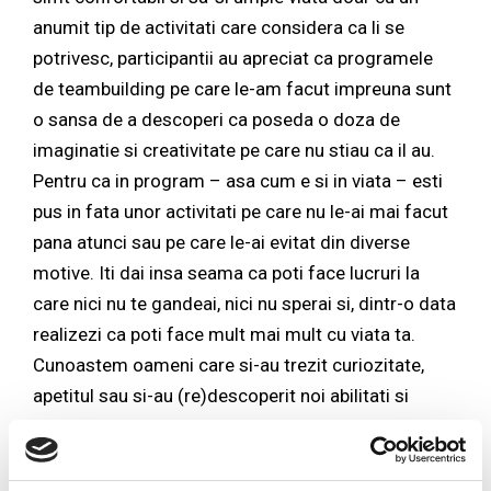
anumit tip de activitati care considera ca li se
potrivesc, participantii au apreciat ca programele
de teambuilding pe care le-am facut impreuna sunt
o sansa de a descoperi ca poseda o doza de
imaginatie si creativitate pe care nu stiau ca il au.
Pentru ca in program – asa cum e si in viata – esti
pus in fata unor activitati pe care nu le-ai mai facut
pana atunci sau pe care le-ai evitat din diverse
motive. Iti dai insa seama ca poti face lucruri la
care nici nu te gandeai, nici nu sperai si, dintr-o data
realizezi ca poti face mult mai mult cu viata ta.
Cunoastem oameni care si-au trezit curiozitate,
apetitul sau si-au (re)descoperit noi abilitati si
pasiuni: mersul pe bicicleta, gatit, actorie, pictura
etc. Prin natura noastra, suntem intrinsec creativi,
avem o imaginatie bogata, suntem curiosi – trebuie