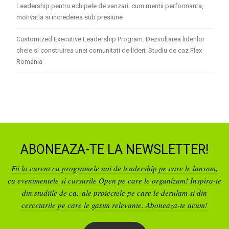
Leadership pentru echipele de vanzari: cum mentii performanta,
motivatia si increderea sub presiune
Customized Executive Leadership Program. Dezvoltarea liderilor
cheie si construirea unei comunitati de lideri: Studiu de caz Flex
Romania
ABONEAZA-TE LA NEWSLETTER!
Fii la curent cu programele noi de leadership pe care le lansam,
cu evenimentele si cursurile Open pe care le organizam! Inspira-te
din studiile de caz ale proiectele pe care le derulam si din
cercetarile pe care le gasim relevante. Aboneaza-te acum!