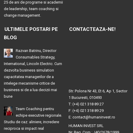
25 de ani de programe si academii
de leadership, team coaching si
change management.
ULTIMELE POSTARI PE
CONTACTEAZA-NE!
BLOG
Razvan Batrinu, Director
Consumables Strategy,
International, Lincoln Electric. Cum
dezvolta business simulation
capacitatea managerilor de a
intelege mecanisme critice de
business si de a lua decizii mai
Str. Polona Nr 43, Et 6, Ap 1, Sector
bune
1 Bucuresti, 010493
T: (+4) 021 318 89 27
Team Coaching pentru
F: (+4) 021 318 89 29
echipe executive regionale.
E: contact@humaninvest.ro
Studiu de caz: aliniere, incredere
HUMAN INVEST SRL
reciproca si impact real
Nr. Reg. Com.: J40/2678/1999