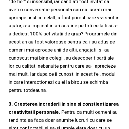
“de fier” si insensibil, iar cand ati fost invitat sa
aveti o conversatie personala sau sa lucrati mai
aproape unul cu celalt, a fost primul care v-a sarit in
ajutor, s-a implicat in a-i sustine pe toti ceilalti si s-
a dedicat 100% activitatii de grup? Programele din
acest an au fost valoroase pentru ca i-au adus pe
oameni mai aproape unii de altii, angajatii si-au
cunoscut mai bine colegii, au descoperit parti ale
lor cu calitati nebanuite pentru care sa-i aprecieze
mai mult. Iar dupa ce ii cunosti in acest fel, modul
in care interactionezi cu ei la birou se schimba
pentru totdeauna.
3. Cresterea increderii in sine si constientizarea
creativitatii personale.
Pentru ca multi oameni au
tendinta sa faca doar anumite lucruri cu care se
simt confortabil si sa-si umple viata doar cu un