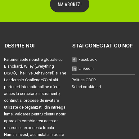
MA ABONEZ!
DESPRE NOI
STAI CONECTAT CU NOI!
Parteneriatele noastre globale cu
Facebook
Blanchard
, Wiley (
Everything
LinkedIn
DiSC®
,
The Five Behaviors®
si
The
Leadership Challenge®
) si alti
Politica GDPR
parteneri internationali ne ofera
Setari cookie-uri
acces la cercetare, instrumente,
continut si procese de invatare
utilizate de organizatii din intreaga
lume. Valoarea pentru clientii nostri
apare din combinarea acestor
resurse cu experienta locala
Human Invest, acumulata in peste