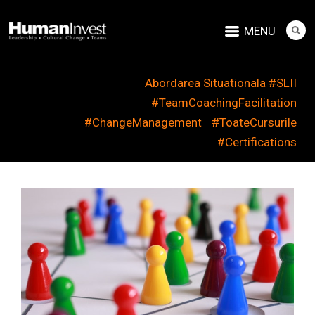
MENU
Abordarea Situationala #SLII
#TeamCoachingFacilitation
#ChangeManagement
#ToateCursurile
#Certifications