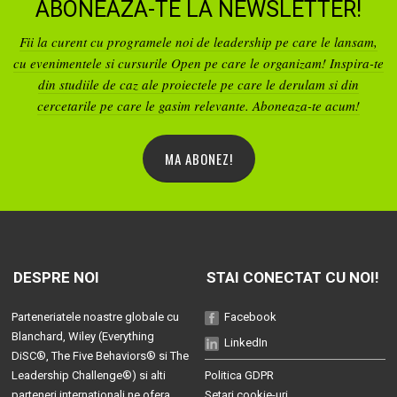
ABONEAZA-TE LA NEWSLETTER!
Fii la curent cu programele noi de leadership pe care le lansam,
cu evenimentele si cursurile Open pe care le organizam! Inspira-te
din studiile de caz ale proiectele pe care le derulam si din
cercetarile pe care le gasim relevante. Aboneaza-te acum!
MA ABONEZ!
DESPRE NOI
STAI CONECTAT CU NOI!
Parteneriatele noastre globale cu
Facebook
Blanchard
, Wiley (
Everything
LinkedIn
DiSC®
,
The Five Behaviors®
si
The
Leadership Challenge®
) si alti
Politica GDPR
parteneri internationali ne ofera
Setari cookie-uri