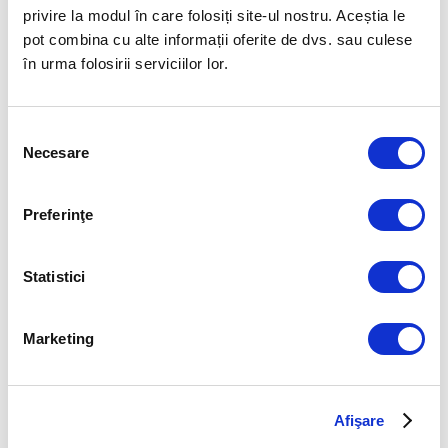
privire la modul în care folosiți site-ul nostru. Aceștia le
pot combina cu alte informații oferite de dvs. sau culese
în urma folosirii serviciilor lor.
«
Leadership si
Leadership Point
inovatie in scolile
of View – Young
din Romania.
Managers
Selecția
Workshop Human
Program
»
Necesare
consimțământului
Invest si Centrul
de Evaluare si
Analize
Preferinţe
Educationale
(CEAE)
Statistici
Marketing
EVENIMENTE URMĂTOARE
Afişare
2 septembrie
-
11 septembrie