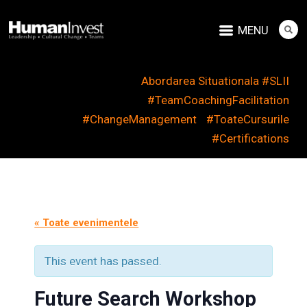
MENU
Abordarea Situationala #SLII
#TeamCoachingFacilitation
#ChangeManagement
#ToateCursurile
#Certifications
« Toate evenimentele
This event has passed.
Future Search Workshop