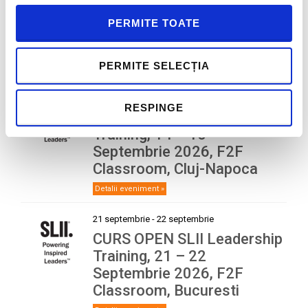
Certificare Online Everything
PERMITE TOATE
DiSC Workplace® (EN): 02 –
11 Septembrie 2026
PERMITE SELECȚIA
Detalii eveniment »
14 septembrie
-
15 septembrie
RESPINGE
CURS OPEN SLII Leadership
Training, 14 – 15
Septembrie 2026, F2F
Classroom, Cluj-Napoca
Detalii eveniment »
21 septembrie
-
22 septembrie
CURS OPEN SLII Leadership
Training, 21 – 22
Septembrie 2026, F2F
Classroom, Bucuresti