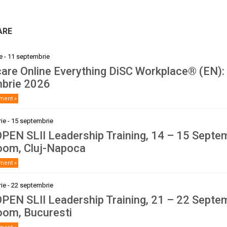
ARE
e
-
11 septembrie
care Online Everything DiSC Workplace® (EN):
brie 2026
iment »
ie
-
15 septembrie
PEN SLII Leadership Training, 14 – 15 Septe
oom, Cluj-Napoca
iment »
ie
-
22 septembrie
PEN SLII Leadership Training, 21 – 22 Septe
oom, Bucuresti