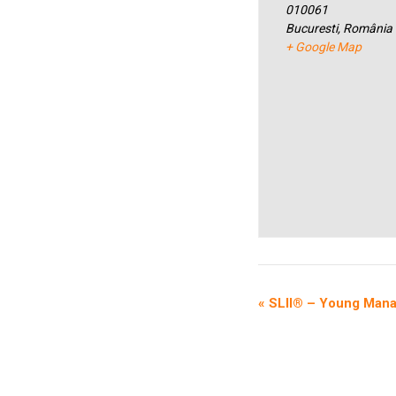
010061
Bucuresti
,
România
+ Google Map
«
SLII® – Young Mana