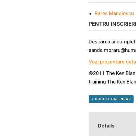
Rares Manolescu
PENTRU INSCRIER
Descarca si comple
sanda.moraru@humani
Vezi prezentare detal
®2011 The Ken Blanch
training The Ken Bl
+ GOOGLE CALENDAR
Details