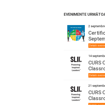
EVENIMENTE URMĂTO
2 septembri
Certifi
Septem
Detalii even
14 septembr
CURS O
Classr
Detalii even
21 septembr
CURS O
Classr