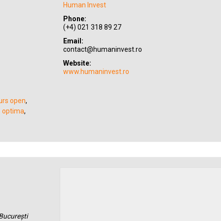
Human Invest
Phone:
(+4) 021 318 89 27
Email:
contact@humaninvest.ro
Website:
www.humaninvest.ro
urs open
,
e optima
,
 București