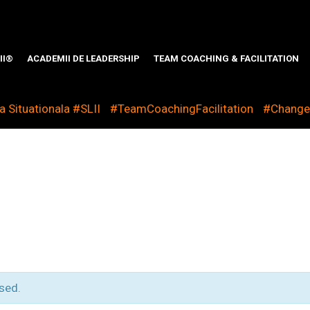
II®
ACADEMII DE LEADERSHIP
TEAM COACHING & FACILITATION
 Situationala #SLII
#TeamCoachingFacilitation
#Chang
sed.