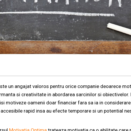
este un angajat valoros pentru orice companie deoarece mot
ormanta si creativitate in abordarea sarcinilor si obiectivelor.
 isi motiveze oamenii doar financiar fara sa ia in considerar
ccesibile rapid insa au efecte temporare si un potential n
rsul
Motivatia Optima
trateaza motivatia ca o abilitate care p