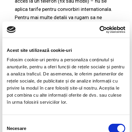
acces la un telefon (fix sau mobil) – nu se
aplica tarife pentru convorbiri internationala.
Pentru mai multe detalii va rugam sa ne
contactati la contact@humaninvest.ro.
Perioada:
Acest site utilizează cookie-uri
10 octombrie – 7 noiembrie 2019
. Sesiunile
Folosim cookie-uri pentru a personaliza conținutul și
live au loc in 24 octombrie (5:00 pm-6:30 pm),
anunțurile, pentru a oferi funcții de rețele sociale și pentru
31 octombrie (5:00 pm-5:30 pm) si 7
a analiza traficul. De asemenea, le oferim partenerilor de
noiembrie (5:00 pm-6:30 pm), ora locala
rețele sociale, de publicitate și de analize informații cu
Bucuresti.
privire la modul în care folosiți site-ul nostru. Aceștia le
pot combina cu alte informații oferite de dvs. sau culese
Buget
în urma folosirii serviciilor lor.
Pretul pentru certificarea online este 2,495 Eur
+ TVA. Daca compania din care faceti parte nu
Selecția
detine un kit de facilitare Everything DiSC
Necesare
consimțământului