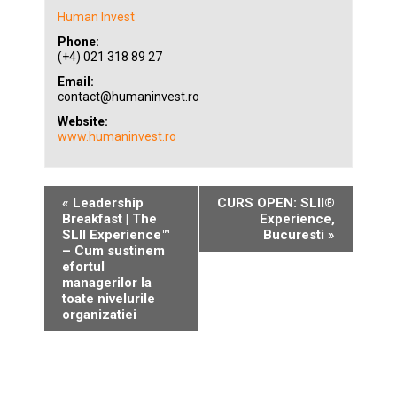
Human Invest
Phone:
(+4) 021 318 89 27
Email:
contact@humaninvest.ro
Website:
www.humaninvest.ro
«
Leadership
CURS OPEN: SLII®
Breakfast | The
Experience,
SLII Experience™
Bucuresti
»
– Cum sustinem
efortul
managerilor la
toate nivelurile
organizatiei