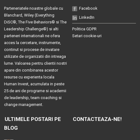
Parteneriatele noastre globale cu
Facebook
Blanchard
, Wiley (
Everything
LinkedIn
DiSC®
,
The Five Behaviors®
si
The
Leadership Challenge®
) si alti
Politica GDPR
parteneri internationali ne ofera
Setari cookie-uri
acces la cercetare, instrumente,
continut si procese de invatare
utilizate de organizatii din intreaga
lume. Valoarea pentru clientii nostri
apare din combinarea acestor
resurse cu experienta locala
Human Invest, acumulata in peste
25 de ani de programe si academii
de leadership, team coaching si
change management.
ULTIMELE POSTARI PE
CONTACTEAZA-NE!
BLOG