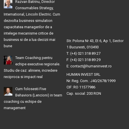
Razvan Batrinu, Director
Consumables Strategy,
International, Lincoln Electric. Cum
dezvolta business simulation
capacitatea managerilor de a
intelege mecanisme critice de
business si de a lua decizii mai
Str. Polona Nr 43, Et 6, Ap 1, Sector
bune
1 Bucuresti, 010493
T: (+4) 021 318 89 27
Team Coaching pentru
F: (+4) 021 318 89 29
echipe executive regionale.
E: contact@humaninvest.ro
Studiu de caz: aliniere, incredere
HUMAN INVEST SRL
reciproca si impact real
Nr. Reg. Com.: J40/2678/1999
CIF: RO 11577986
Cum folosesti Five
Cap. social: 200 RON
Behaviors (Lencioni) in team
coaching cu echipe de
management