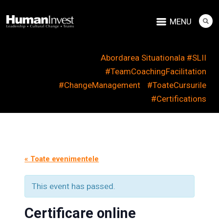
MENU
Abordarea Situationala #SLII
#TeamCoachingFacilitation
#ChangeManagement
#ToateCursurile
#Certifications
« Toate evenimentele
This event has passed.
Certificare online