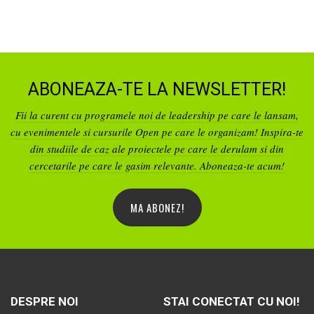
ABONEAZA-TE LA NEWSLETTER!
Fii la curent cu programele noi de leadership pe care le lansam,
cu evenimentele si cursurile Open pe care le organizam! Inspira-te
din studiile de caz ale proiectele pe care le derulam si din
cercetarile pe care le gasim relevante. Aboneaza-te acum!
MA ABONEZ!
DESPRE NOI
STAI CONECTAT CU NOI!