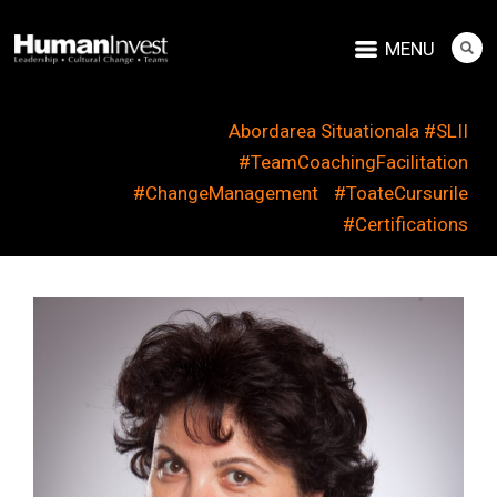
MENU
Abordarea Situationala #SLII
#TeamCoachingFacilitation
#ChangeManagement
#ToateCursurile
#Certifications