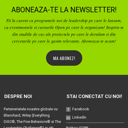
ABONEAZA-TE LA NEWSLETTER!
Fii la curent cu programele noi de leadership pe care le lansam,
cu evenimentele si cursurile Open pe care le organizam! Inspira-te
din studiile de caz ale proiectele pe care le derulam si din
cercetarile pe care le gasim relevante. Aboneaza-te acum!
MA ABONEZ!
DESPRE NOI
STAI CONECTAT CU NOI!
Parteneriatele noastre globale cu
Facebook
Blanchard
, Wiley (
Everything
LinkedIn
DiSC®
,
The Five Behaviors®
si
The
Leadership Challenge®
) si alti
Politica GDPR