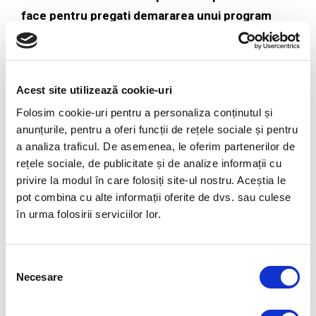
face pentru pregati demararea unui program
pentru toti managerii din organizatie? Ai oferi
mai intai unor manageri servicii de coaching
individual cu un coach extern in cazul in care
Acest site utilizează cookie-uri
organizatia debuteaza cu astfel de programe?
Folosim cookie-uri pentru a personaliza conținutul și
Alte idei de actiuni si proiecte de pregatire?
anunțurile, pentru a oferi funcții de rețele sociale și pentru
a analiza traficul. De asemenea, le oferim partenerilor de
Da, as avea o masa critica de manageri care sa fie
rețele sociale, de publicitate și de analize informații cu
“un pas in fata” in ceea ce priveste coaching-ul,
privire la modul în care folosiți site-ul nostru. Aceștia le
manageri care au simtit acest proces si au folosit
pot combina cu alte informații oferite de dvs. sau culese
in rolul lor coaching-ul. Foarte importanta este
în urma folosirii serviciilor lor.
povestea din spatele unui astfel de program, asa
cum scriu toate cartile “de ce” este bine sa avem un
Selecția
astfel de program si, nu in ultimul rand, sa facem
Necesare
consimțământului
vizibile povestile de succes. De cele mai multe ori ii
indruma pe cei care nu au experimentat inca, sa