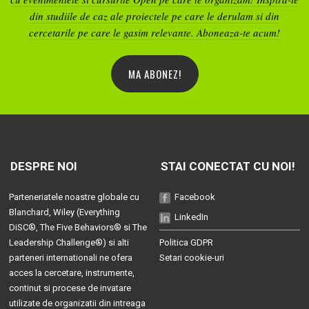
din studiile de caz ale proiectele pe care le derulam si din
cercetarile pe care le gasim relevante. Aboneaza-te acum!
MA ABONEZ!
DESPRE NOI
STAI CONECTAT CU NOI!
Parteneriatele noastre globale cu
Facebook
Blanchard
, Wiley (
Everything
LinkedIn
DiSC®
,
The Five Behaviors®
si
The
Leadership Challenge®
) si alti
Politica GDPR
parteneri internationali ne ofera
Setari cookie-uri
acces la cercetare, instrumente,
continut si procese de invatare
utilizate de organizatii din intreaga