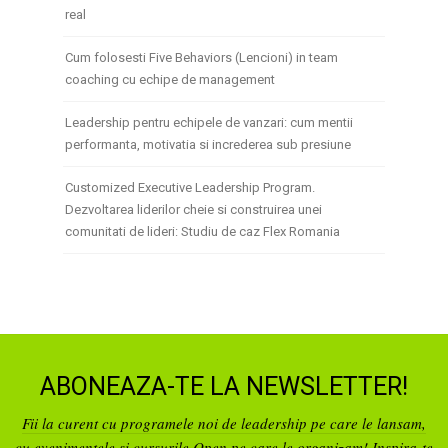
real
Cum folosesti Five Behaviors (Lencioni) in team
coaching cu echipe de management
Leadership pentru echipele de vanzari: cum mentii
performanta, motivatia si increderea sub presiune
Customized Executive Leadership Program.
Dezvoltarea liderilor cheie si construirea unei
comunitati de lideri: Studiu de caz Flex Romania
ABONEAZA-TE LA NEWSLETTER!
Fii la curent cu programele noi de leadership pe care le lansam,
cu evenimentele si cursurile Open pe care le organizam! Inspira-te