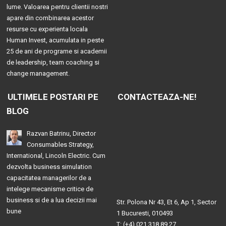
lume. Valoarea pentru clientii nostri
apare din combinarea acestor
resurse cu experienta locala
Human Invest, acumulata in peste
25 de ani de programe si academii
de leadership, team coaching si
change management.
ULTIMELE POSTARI PE
CONTACTEAZA-NE!
BLOG
Razvan Batrinu, Director
Consumables Strategy,
International, Lincoln Electric. Cum
dezvolta business simulation
capacitatea managerilor de a
intelege mecanisme critice de
business si de a lua decizii mai
Str. Polona Nr 43, Et 6, Ap 1, Sector
bune
1 Bucuresti, 010493
T: (+4) 021 318 89 27