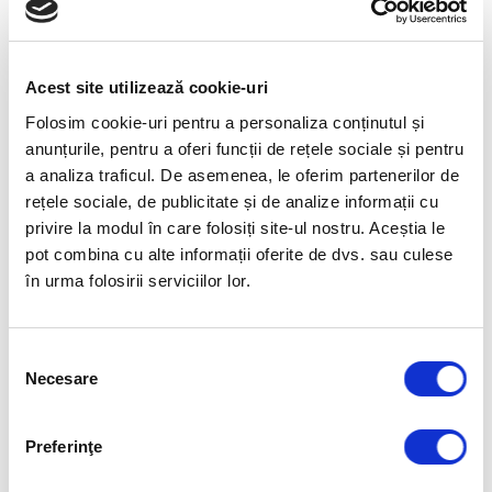
›
READ MORE
Acest site utilizează cookie-uri
Folosim cookie-uri pentru a personaliza conținutul și
anunțurile, pentru a oferi funcții de rețele sociale și pentru
EVENIMENTE URMĂTOARE
a analiza traficul. De asemenea, le oferim partenerilor de
rețele sociale, de publicitate și de analize informații cu
2 septembrie
-
11 septembrie
privire la modul în care folosiți site-ul nostru. Aceștia le
Certificare Online
pot combina cu alte informații oferite de dvs. sau culese
Everything DiSC
în urma folosirii serviciilor lor.
Workplace® (EN): 02
– 11 Septembrie
2026
Selecția
Necesare
consimțământului
Detalii eveniment »
14 septembrie
-
15 septembrie
Preferinţe
CURS OPEN SLII
Leadership Training,