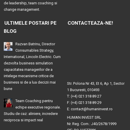
de leadership, team coaching si
change management.
ULTIMELE POSTARI PE
CONTACTEAZA-NE!
BLOG
Razvan Batrinu, Director
Consumables Strategy,
International, Lincoln Electric. Cum
dezvolta business simulation
capacitatea managerilor de a
intelege mecanisme critice de
business si de a lua decizii mai
Str. Polona Nr 43, Et 6, Ap 1, Sector
bune
1 Bucuresti, 010493
T: (+4) 021 318 89 27
Team Coaching pentru
F: (+4) 021 318 89 29
echipe executive regionale.
E: contact@humaninvest.ro
Studiu de caz: aliniere, incredere
HUMAN INVEST SRL
reciproca si impact real
Nr. Reg. Com.: J40/2678/1999