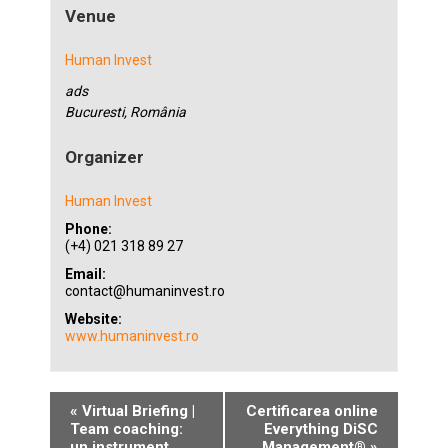
Venue
Human Invest
ads
Bucuresti
,
România
Organizer
Human Invest
Phone:
(+4) 021 318 89 27
Email:
contact@humaninvest.ro
Website:
www.humaninvest.ro
«
Virtual Briefing |
Certificarea online
Team coaching:
Everything DiSC
un instrument
Management®
»