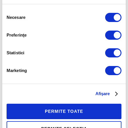
Pentru a vedea cate locuri mai sunt
Selecția
disponibile la fiecare curs si pentru a va
Necesare
consimțământului
inregistra va rugam sa ne contactati la
contact@humaninvest.ro
.
Preferinţe
Cerinte tehnice
Statistici
Participantii trebuie sa foloseasca un
calculator sau laptop PC sau Mac (nu tableta
Marketing
sau smartphone) si sa utilizeze browserele
recomandate pentru a accesa cursul online si
a finaliza activitatile incluse in program.
Afişare
Pentru a participa la activitatile live
saptamanale participantii trebuie sa aiba
PERMITE TOATE
acces la un telefon (fix sau mobil) – nu se
aplica tarife pentru convorbiri internationala.