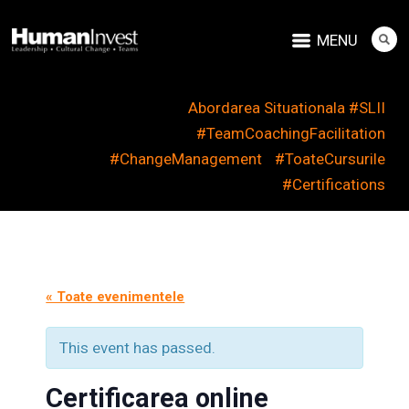
MENU
Abordarea Situationala #SLII
#TeamCoachingFacilitation
#ChangeManagement
#ToateCursurile
#Certifications
« Toate evenimentele
This event has passed.
Certificarea online