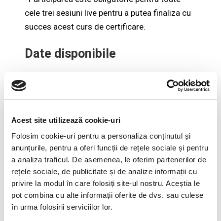
cele trei sesiuni live pentru a putea finaliza cu
succes acest curs de certificare.
Date disponibile
Acesta este un curs online cu componente de
invatare individuala si trei activitati virtuale
live.
Acest site utilizează cookie-uri
Inceperea cursului: 17 noiembrie 2020
Sesiunile live au loc astfel:
Folosim cookie-uri pentru a personaliza conținutul și
anunțurile, pentru a oferi funcții de rețele sociale și pentru
Sesiunea 1: 1 decembrie, 18:00-19:30
a analiza traficul. De asemenea, le oferim partenerilor de
(ora locala Romania)
rețele sociale, de publicitate și de analize informații cu
Sesiunea 2: 8 decembrie, 18:00-19:30
privire la modul în care folosiți site-ul nostru. Aceștia le
(ora locala Romania)
pot combina cu alte informații oferite de dvs. sau culese
Sesiunea 3: 15 decembrie, 18:00-19:30
în urma folosirii serviciilor lor.
(ora locala Romania)