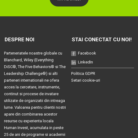
DESPRE NOI
STAI CONECTAT CU NOI!
Parteneriatele noastre globale cu
Facebook
Blanchard
, Wiley (
Everything
LinkedIn
DiSC®
,
The Five Behaviors®
si
The
Leadership Challenge®
) si alti
Politica GDPR
parteneri internationali ne ofera
Setari cookie-uri
acces la cercetare, instrumente,
continut si procese de invatare
utilizate de organizatii din intreaga
lume. Valoarea pentru clientii nostri
apare din combinarea acestor
resurse cu experienta locala
Human Invest, acumulata in peste
25 de ani de programe si academii