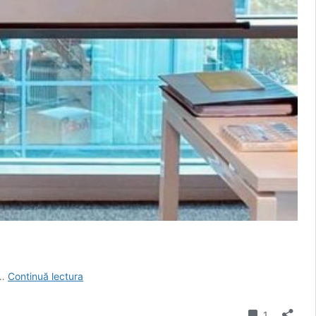
Interviu
 …
Continuă lectura
cu
Alecsandra
comentari
1