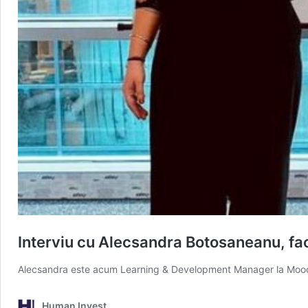
Interviu cu Alecsandra Botosaneanu, facil
Alecsandra este acum Learning & Development Manager la Mood M
Human Invest