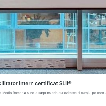
itator intern certificat SLII®
edia Romania si ne-a surprins prin curiozitatea si curajul pe care